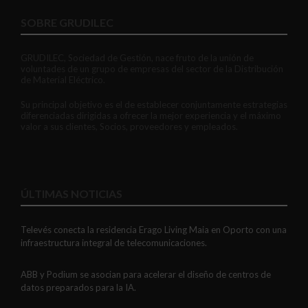
SOBRE GRUDILEC
GRUDILEC, Sociedad de Gestión, nace fruto de la unión de
voluntades de un grupo de empresas del sector de la Distribución
de Material Eléctrico.
Su principal objetivo es el de establecer conjuntamente estrategias
diferenciadas dirigidas a ofrecer la mejor experiencia y el máximo
valor a sus clientes, Socios, proveedores y empleados.
ÚLTIMAS NOTICIAS
Televés conecta la residencia Erago Living Maia en Oporto con una
infraestructura integral de telecomunicaciones.
ABB y Podium se asocian para acelerar el diseño de centros de
datos preparados para la IA.