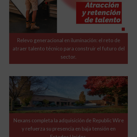
Relevo generacional en iluminación: el reto de
atraer talento técnico para construir el futuro del
sector.
Nexans completa la adquisición de Republic Wire
y refuerza su presencia en baja tensión en
Estados Unidos.