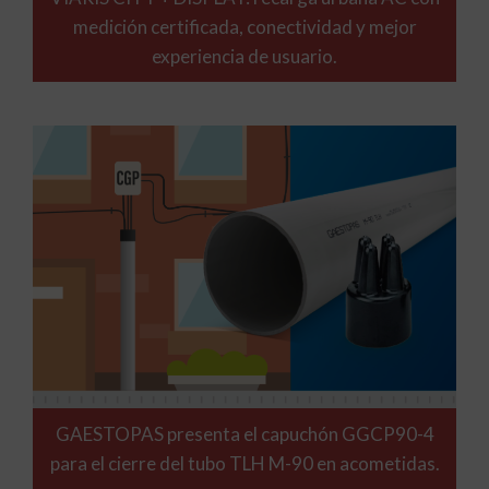
medición certificada, conectividad y mejor
experiencia de usuario.
GAESTOPAS presenta el capuchón GGCP90-4
para el cierre del tubo TLH M-90 en acometidas.