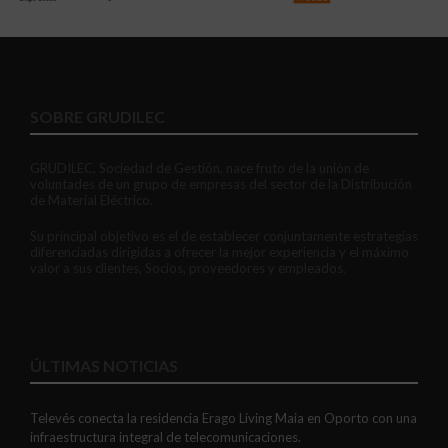
SOBRE GRUDILEC
GRUDILEC, Sociedad de Gestión, nace fruto de la unión de
voluntades de un grupo de empresas del sector de la Distribución
de Material Eléctrico.
Su principal objetivo es el de establecer conjuntamente estrategias
diferenciadas dirigidas a ofrecer la mejor experiencia y el máximo
valor a sus clientes, Socios, proveedores y empleados.
ÚLTIMAS NOTICIAS
Televés conecta la residencia Erago Living Maia en Oporto con una
infraestructura integral de telecomunicaciones.