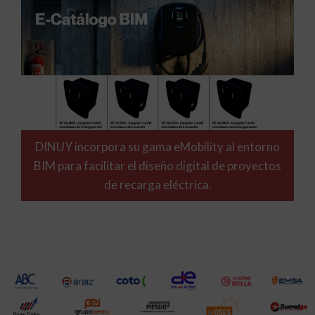
DINUY incorpora su gama eMobility al entorno
BIM para facilitar el diseño digital de proyectos
de recarga eléctrica.