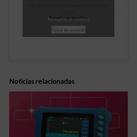
Haz clic en «Estoy de acuerdo» para activar
Twitter
Tweets de grudilec
Normativa de cookies
Estoy de acuerdo
Noticias relacionadas