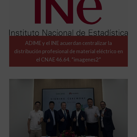
ADIME y el INE acuerdan centralizar la
distribución profesional de material eléctrico en
el CNAE 46.64. “imagenes2”