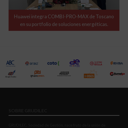
Huawei integra COMBI-PRO-MAX de Toscano
en su portfolio de soluciones energéticas.
SOBRE GRUDILEC
GRUDILEC, Sociedad de Gestión, nace fruto de la unión de