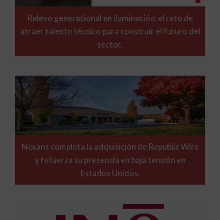
Relevo generacional en iluminación: el reto de
atraer talento técnico para construir el futuro del
sector.
Nexans completa la adquisición de Republic Wire
y refuerza su presencia en baja tensión en
Estados Unidos.