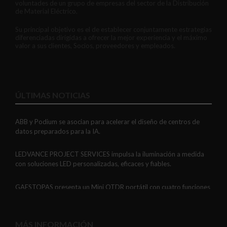
voluntades de un grupo de empresas del sector de la Distribución
de Material Eléctrico.
Su principal objetivo es el de establecer conjuntamente estrategias
diferenciadas dirigidas a ofrecer la mejor experiencia y el máximo
valor a sus clientes, Socios, proveedores y empleados.
ÚLTIMAS NOTICIAS
ABB y Podium se asocian para acelerar el diseño de centros de
datos preparados para la IA.
LEDVANCE PROJECT SERVICES impulsa la iluminación a medida
con soluciones LED personalizadas, eficaces y fiables.
GAESTOPAS presenta un Mini OTDR portátil con cuatro funciones
de medición de fibra óptica en un solo equipo.
ADIME se incorpora al Comité de Dirección de EUEW para
MÁS INFORMACIÓN