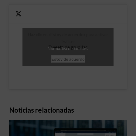
Haz clic en «Estoy de acuerdo» para activar
Twitter
Tweets de grudilec
Normativa de cookies
Estoy de acuerdo
Noticias relacionadas