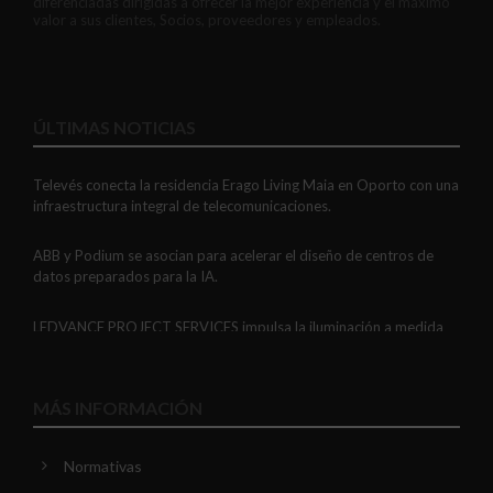
diferenciadas dirigidas a ofrecer la mejor experiencia y el máximo
valor a sus clientes, Socios, proveedores y empleados.
ÚLTIMAS NOTICIAS
Televés conecta la residencia Erago Living Maia en Oporto con una
infraestructura integral de telecomunicaciones.
ABB y Podium se asocian para acelerar el diseño de centros de
datos preparados para la IA.
LEDVANCE PROJECT SERVICES impulsa la iluminación a medida
con soluciones LED personalizadas, eficaces y fiables.
GAESTOPAS presenta un Mini OTDR portátil con cuatro funciones
MÁS INFORMACIÓN
de medición de fibra óptica en un solo equipo.
Normativas
ADIME se incorpora al Comité de Dirección de EUEW para
reforzar la voz de la distribución profesional española en Europa.