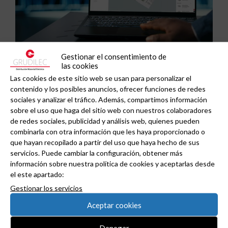
Gestionar el consentimiento de
ABB y Podium se asocian para acelerar el diseño
las cookies
de centros de datos preparados para la IA.
Las cookies de este sitio web se usan para personalizar el
contenido y los posibles anuncios, ofrecer funciones de redes
sociales y analizar el tráfico. Además, compartimos información
sobre el uso que haga del sitio web con nuestros colaboradores
de redes sociales, publicidad y análisis web, quienes pueden
combinarla con otra información que les haya proporcionado o
que hayan recopilado a partir del uso que haya hecho de sus
servicios. Puede cambiar la configuración, obtener más
información sobre nuestra política de cookies y aceptarlas desde
el este apartado:
Gestionar los servicios
Aceptar cookies
Denegar