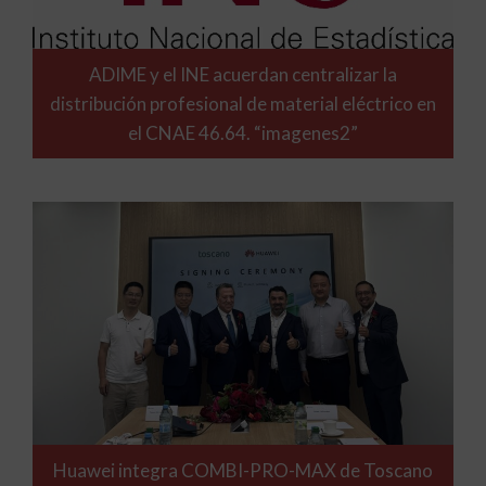
ADIME y el INE acuerdan centralizar la
distribución profesional de material eléctrico en
el CNAE 46.64. “imagenes2”
Huawei integra COMBI-PRO-MAX de Toscano