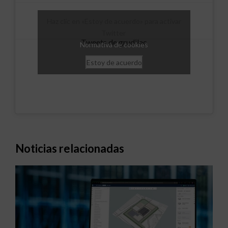
Haz clic en «Estoy de acuerdo» para activar
Twitter
Tweets de grudilec
Normativa de cookies
Estoy de acuerdo
Noticias relacionadas