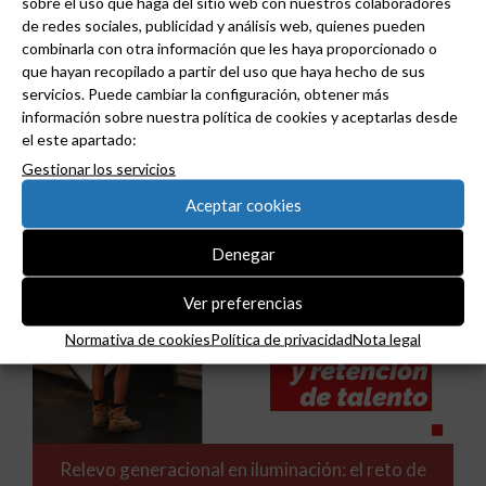
sobre el uso que haga del sitio web con nuestros colaboradores
de redes sociales, publicidad y análisis web, quienes pueden
combinarla con otra información que les haya proporcionado o
Niessen y CGCODDI se unen para impulsar el
que hayan recopilado a partir del uso que haya hecho de sus
futuro del diseño de interiores en España.
servicios. Puede cambiar la configuración, obtener más
información sobre nuestra política de cookies y aceptarlas desde
el este apartado:
Gestionar los servicios
Aceptar cookies
Denegar
Ver preferencias
Normativa de cookies
Política de privacidad
Nota legal
Relevo generacional en iluminación: el reto de