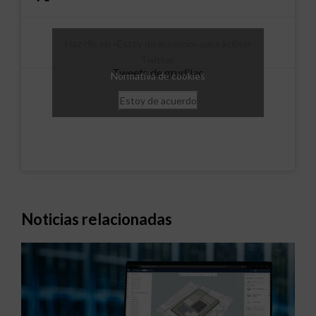
Haz clic en «Estoy de acuerdo» para activar
Twitter
Tweets de grudilec
Normativa de cookies
Estoy de acuerdo
Noticias relacionadas