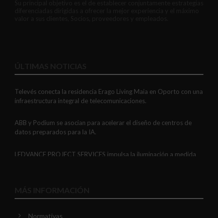
Su principal objetivo es el de establecer conjuntamente estrategias
diferenciadas dirigidas a ofrecer la mejor experiencia y el máximo
valor a sus clientes, Socios, proveedores y empleados.
ÚLTIMAS NOTICIAS
Televés conecta la residencia Erago Living Maia en Oporto con una
infraestructura integral de telecomunicaciones.
ABB y Podium se asocian para acelerar el diseño de centros de
datos preparados para la IA.
LEDVANCE PROJECT SERVICES impulsa la iluminación a medida
con soluciones LED personalizadas, eficaces y fiables.
GAESTOPAS presenta un Mini OTDR portátil con cuatro funciones
MÁS INFORMACIÓN
de medición de fibra óptica en un solo equipo.
Normativas
ADIME se incorpora al Comité de Dirección de EUEW para