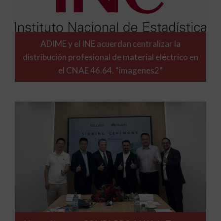
ADIME y el INE acuerdan centralizar la
distribución profesional de material eléctrico en
el CNAE 46.64. “imagenes2”