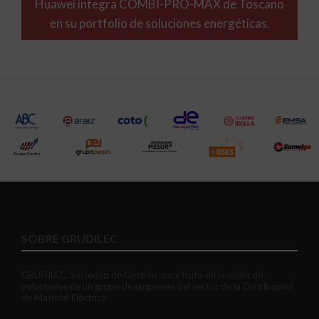
Huawei integra COMBI-PRO-MAX de Toscano
en su portfolio de soluciones energéticas.
SOBRE GRUDILEC
GRUDILEC, Sociedad de Gestión, nace fruto de la unión de
voluntades de un grupo de empresas del sector de la Distribución
de Material Eléctrico.