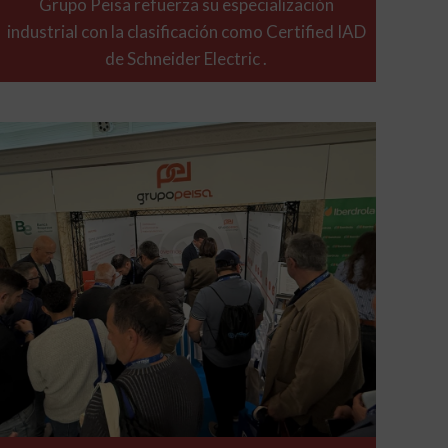
Grupo Peisa refuerza su especialización
industrial con la clasificación como Certified IAD
de Schneider Electric .