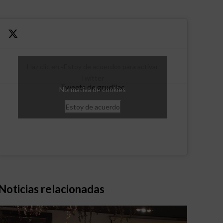
Haz clic en «Estoy de acuerdo» para activar
Twitter
Tweets de grudilec
Normativa de cookies
Estoy de acuerdo
Noticias relacionadas