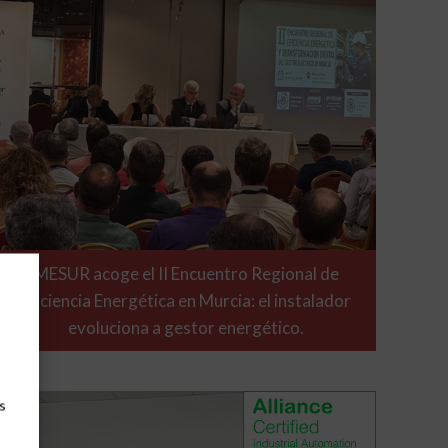
MESUR acoge el II Encuentro Regional de
Eficiencia Energética en Murcia: el instalador
evoluciona a gestor energético.
s