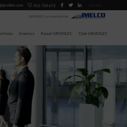
@grudilec.com
Español
915 734 672
GRUDILEC es miembro de
oticias
Eventos
Kanal GRUDILEC
Club GRUDILEC