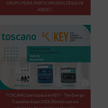
GRUPO PEISA PARTICIPA EN EL DDi26 DE
ASELEC.
TOSCANO participará en KEY – The Energy
Transition Expo 2026 (Rimini) con sus