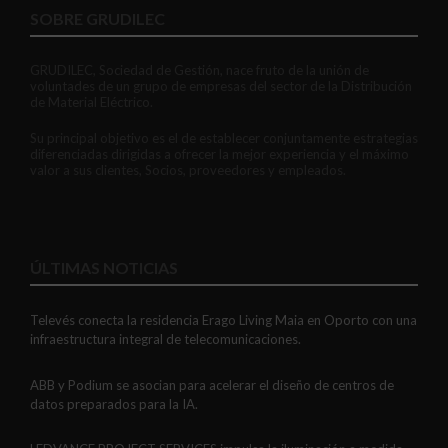
SOBRE GRUDILEC
GRUDILEC, Sociedad de Gestión, nace fruto de la unión de
voluntades de un grupo de empresas del sector de la Distribución
de Material Eléctrico.
Su principal objetivo es el de establecer conjuntamente estrategias
diferenciadas dirigidas a ofrecer la mejor experiencia y el máximo
valor a sus clientes, Socios, proveedores y empleados.
ÚLTIMAS NOTICIAS
Televés conecta la residencia Erago Living Maia en Oporto con una
infraestructura integral de telecomunicaciones.
ABB y Podium se asocian para acelerar el diseño de centros de
datos preparados para la IA.