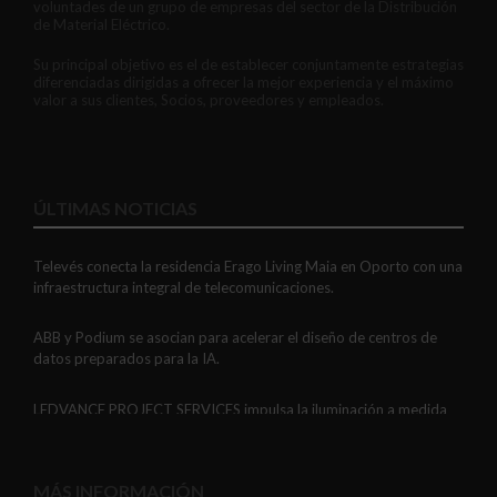
voluntades de un grupo de empresas del sector de la Distribución
de Material Eléctrico.
Su principal objetivo es el de establecer conjuntamente estrategias
diferenciadas dirigidas a ofrecer la mejor experiencia y el máximo
valor a sus clientes, Socios, proveedores y empleados.
ÚLTIMAS NOTICIAS
Televés conecta la residencia Erago Living Maia en Oporto con una
infraestructura integral de telecomunicaciones.
ABB y Podium se asocian para acelerar el diseño de centros de
datos preparados para la IA.
LEDVANCE PROJECT SERVICES impulsa la iluminación a medida
con soluciones LED personalizadas, eficaces y fiables.
GAESTOPAS presenta un Mini OTDR portátil con cuatro funciones
MÁS INFORMACIÓN