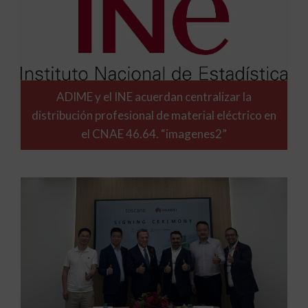
ADIME y el INE acuerdan centralizar la
distribución profesional de material eléctrico en
el CNAE 46.64. “imagenes2”