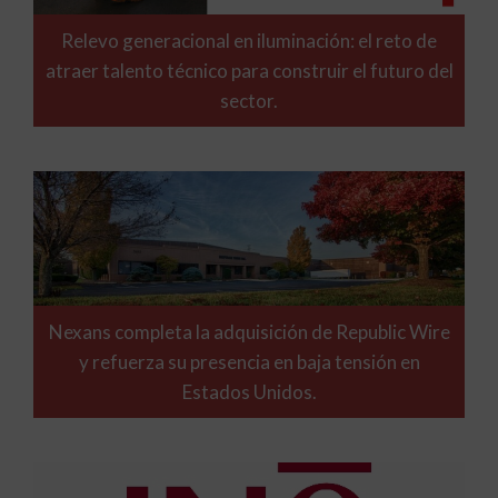
Relevo generacional en iluminación: el reto de
atraer talento técnico para construir el futuro del
sector.
Nexans completa la adquisición de Republic Wire
y refuerza su presencia en baja tensión en
Estados Unidos.