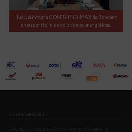
Huawei integra COMBI-PRO-MAX de Toscano
en su portfolio de soluciones energéticas.
SOBRE GRUDILEC
GRUDILEC, Sociedad de Gestión, nace fruto de la unión de