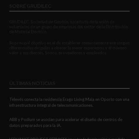
SOBRE GRUDILEC
GRUDILEC, Sociedad de Gestión, nace fruto de la unión de
voluntades de un grupo de empresas del sector de la Distribución
de Material Eléctrico.
Su principal objetivo es el de establecer conjuntamente estrategias
diferenciadas dirigidas a ofrecer la mejor experiencia y el máximo
valor a sus clientes, Socios, proveedores y empleados.
ÚLTIMAS NOTICIAS
Televés conecta la residencia Erago Living Maia en Oporto con una
infraestructura integral de telecomunicaciones.
ABB y Podium se asocian para acelerar el diseño de centros de
datos preparados para la IA.