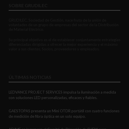
SOBRE GRUDILEC
GRUDILEC, Sociedad de Gestión, nace fruto de la unión de
voluntades de un grupo de empresas del sector de la Distribución
de Material Eléctrico.
Su principal objetivo es el de establecer conjuntamente estrategias
diferenciadas dirigidas a ofrecer la mejor experiencia y el máximo
valor a sus clientes, Socios, proveedores y empleados.
ÚLTIMAS NOTICIAS
LEDVANCE PROJECT SERVICES impulsa la iluminación a medida
con soluciones LED personalizadas, eficaces y fiables.
GAESTOPAS presenta un Mini OTDR portátil con cuatro funciones
de medición de fibra óptica en un solo equipo.