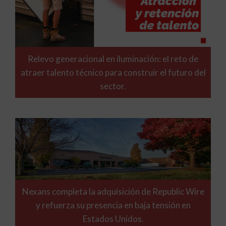
Relevo generacional en iluminación: el reto de
atraer talento técnico para construir el futuro del
sector.
Nexans completa la adquisición de Republic Wire
y refuerza su presencia en baja tensión en
Estados Unidos.