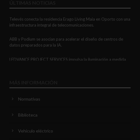
ÚLTIMAS NOTICIAS
Televés conecta la residencia Erago Living Maia en Oporto con una
infraestructura integral de telecomunicaciones.
ABB y Podium se asocian para acelerar el diseño de centros de
datos preparados para la IA.
LEDVANCE PROJECT SERVICES impulsa la iluminación a medida
con soluciones LED personalizadas, eficaces y fiables.
GAESTOPAS presenta un Mini OTDR portátil con cuatro funciones
MÁS INFORMACIÓN
de medición de fibra óptica en un solo equipo.
Normativas
ADIME se incorpora al Comité de Dirección de EUEW para
reforzar la voz de la distribución profesional española en Europa.
Biblioteca
VIARIS CITY + DISPLAY: recarga urbana AC con medición
certificada, conectividad y mejor experiencia de usuario.
Vehículo eléctrico
Niessen y CGCODDI se unen para impulsar el futuro del diseño de