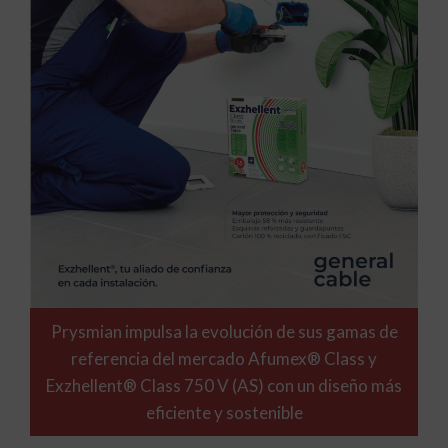
Prysmian impulsa la evolución de sus gamas de
referencia del mercado Afumex® Class y
Exzhellent® Class 750 V (AS) con un diseño más
eficiente y sostenible