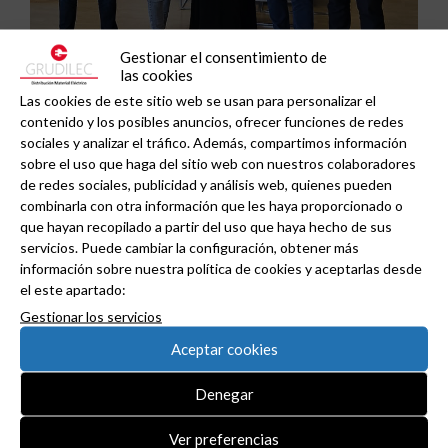
Gestionar el consentimiento de
las cookies
Las cookies de este sitio web se usan para personalizar el
contenido y los posibles anuncios, ofrecer funciones de redes
sociales y analizar el tráfico. Además, compartimos información
Grupo Peisa refuerza su especialización
sobre el uso que haga del sitio web con nuestros colaboradores
industrial con la clasificación como Certified IAD
de redes sociales, publicidad y análisis web, quienes pueden
de Schneider Electric .
combinarla con otra información que les haya proporcionado o
que hayan recopilado a partir del uso que haya hecho de sus
servicios. Puede cambiar la configuración, obtener más
información sobre nuestra política de cookies y aceptarlas desde
el este apartado:
Gestionar los servicios
Aceptar cookies
Denegar
Ver preferencias