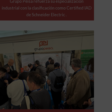
Grupo Peisa refuerza su especialización
industrial con la clasificación como Certified IAD
de Schneider Electric .