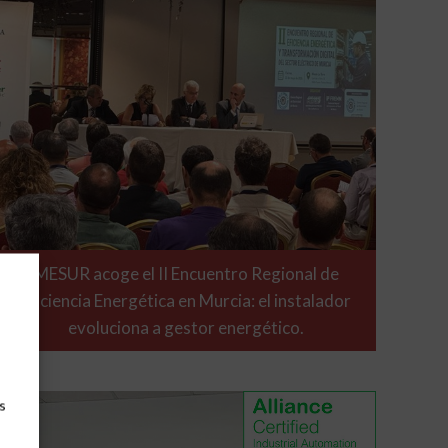
MESUR acoge el II Encuentro Regional de
Eficiencia Energética en Murcia: el instalador
evoluciona a gestor energético.
s