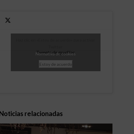
Haz clic en «Estoy de acuerdo» para activar
Twitter
Tweets de grudilec
Normativa de cookies
Estoy de acuerdo
Noticias relacionadas