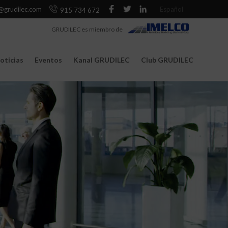
@grudilec.com
Español
915 734 672
GRUDILEC es miembro de
oticias
Eventos
Kanal GRUDILEC
Club GRUDILEC