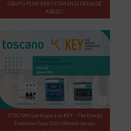
GRUPO PEISA PARTICIPA EN EL DDi26 DE
ASELEC.
TOSCANO participará en KEY – The Energy
Transition Expo 2026 (Rimini) con sus