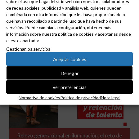
sobre el uso que haga del sitio web con nuestros colaboradores
de redes sociales, publicidad y análisis web, quienes pueden
combinarla con otra información que les haya proporcionado o
Niessen y CGCODDI se unen para impulsar el
que hayan recopilado a partir del uso que haya hecho de sus
futuro del diseño de interiores en España.
servicios. Puede cambiar la configuración, obtener más
información sobre nuestra política de cookies y aceptarlas desde
el este apartado:
Gestionar los servicios
Aceptar cookies
Denegar
Ver preferencias
Normativa de cookies
Política de privacidad
Nota legal
Relevo generacional en iluminación: el reto de