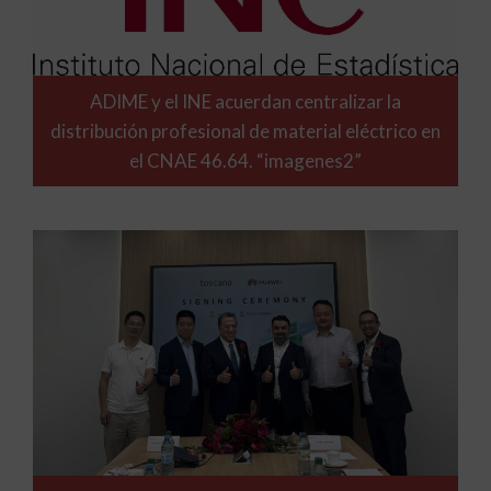
ADIME y el INE acuerdan centralizar la
distribución profesional de material eléctrico en
el CNAE 46.64. “imagenes2”