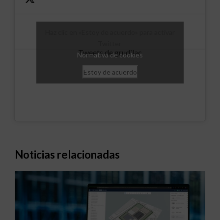
Haz clic en «Estoy de acuerdo» para activar
Twitter
Tweets de grudilec
Normativa de cookies
Estoy de acuerdo
Noticias relacionadas