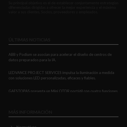
Su principal objetivo es el de establecer conjuntamente estrategias
diferenciadas dirigidas a ofrecer la mejor experiencia y el máximo
valor a sus clientes, Socios, proveedores y empleados.
ÚLTIMAS NOTICIAS
ABB y Podium se asocian para acelerar el diseño de centros de
datos preparados para la IA.
LEDVANCE PROJECT SERVICES impulsa la iluminación a medida
con soluciones LED personalizadas, eficaces y fiables.
GAESTOPAS presenta un Mini OTDR portátil con cuatro funciones
de medición de fibra óptica en un solo equipo.
ADIME se incorpora al Comité de Dirección de EUEW para
MÁS INFORMACIÓN
reforzar la voz de la distribución profesional española en Europa.
Normativas