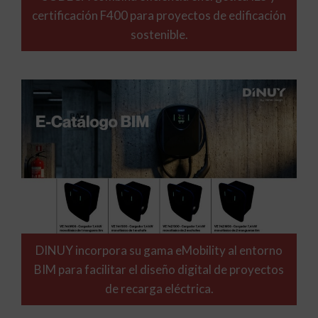
certificación F400 para proyectos de edificación
sostenible.
DINUY incorpora su gama eMobility al entorno
BIM para facilitar el diseño digital de proyectos
de recarga eléctrica.