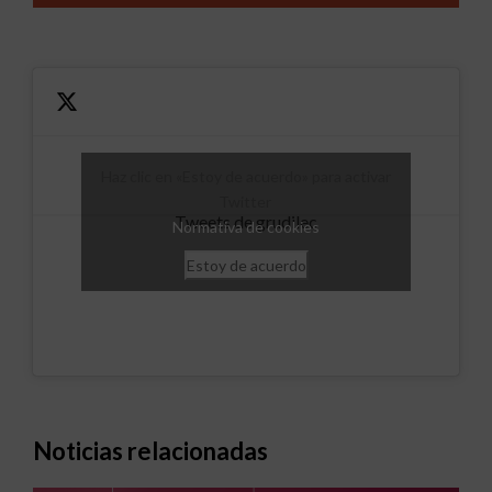
Haz clic en «Estoy de acuerdo» para activar
Twitter
Tweets de grudilec
Normativa de cookies
Estoy de acuerdo
Noticias relacionadas