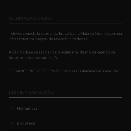
ÚLTIMAS NOTICIAS
Televés conecta la residencia Erago Living Maia en Oporto con una
infraestructura integral de telecomunicaciones.
ABB y Podium se asocian para acelerar el diseño de centros de
datos preparados para la IA.
LEDVANCE PROJECT SERVICES impulsa la iluminación a medida
con soluciones LED personalizadas, eficaces y fiables.
GAESTOPAS presenta un Mini OTDR portátil con cuatro funciones
MÁS INFORMACIÓN
de medición de fibra óptica en un solo equipo.
Normativas
ADIME se incorpora al Comité de Dirección de EUEW para
reforzar la voz de la distribución profesional española en Europa.
Biblioteca
VIARIS CITY + DISPLAY: recarga urbana AC con medición