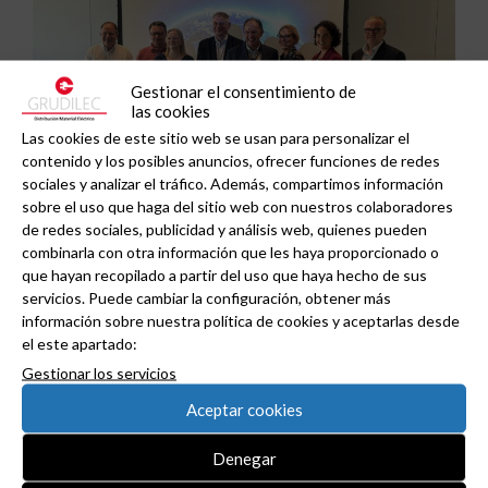
Gestionar el consentimiento de
las cookies
Las cookies de este sitio web se usan para personalizar el
contenido y los posibles anuncios, ofrecer funciones de redes
sociales y analizar el tráfico. Además, compartimos información
sobre el uso que haga del sitio web con nuestros colaboradores
de redes sociales, publicidad y análisis web, quienes pueden
ADIME se incorpora al Comité de Dirección de
combinarla con otra información que les haya proporcionado o
que hayan recopilado a partir del uso que haya hecho de sus
EUEW para reforzar la voz de la distribución
servicios. Puede cambiar la configuración, obtener más
profesional española en Europa.
información sobre nuestra política de cookies y aceptarlas desde
el este apartado:
Gestionar los servicios
Aceptar cookies
Denegar