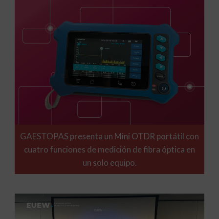
GAESTOPAS presenta un Mini OTDR portátil con
cuatro funciones de medición de fibra óptica en
un solo equipo.