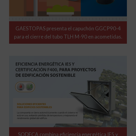
GAESTOPAS presenta el capuchón GGCP90-4
para el cierre del tubo TLH M-90 en acometidas.
SODECA combina eficiencia energética IE5 y