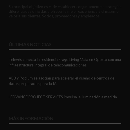
Su principal objetivo es el de establecer conjuntamente estrategias
diferenciadas dirigidas a ofrecer la mejor experiencia y el máximo
valor a sus clientes, Socios, proveedores y empleados.
ÚLTIMAS NOTICIAS
Televés conecta la residencia Erago Living Maia en Oporto con una
infraestructura integral de telecomunicaciones.
ABB y Podium se asocian para acelerar el diseño de centros de
datos preparados para la IA.
LEDVANCE PROJECT SERVICES impulsa la iluminación a medida
con soluciones LED personalizadas, eficaces y fiables.
GAESTOPAS presenta un Mini OTDR portátil con cuatro funciones
MÁS INFORMACIÓN
de medición de fibra óptica en un solo equipo.