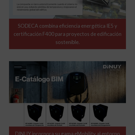
SODECA combina eficiencia energética IE5 y
certificación F400 para proyectos de edificación
sostenible.
DINUY incorpora su gama eMobility al entorno