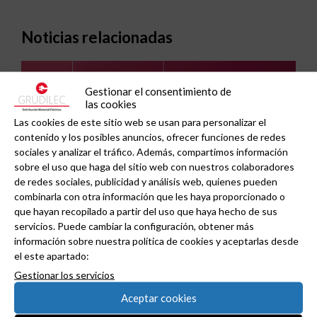
Noticias relacionadas
Gestionar el consentimiento de
las cookies
Las cookies de este sitio web se usan para personalizar el
contenido y los posibles anuncios, ofrecer funciones de redes
sociales y analizar el tráfico. Además, compartimos información
sobre el uso que haga del sitio web con nuestros colaboradores
de redes sociales, publicidad y análisis web, quienes pueden
combinarla con otra información que les haya proporcionado o
que hayan recopilado a partir del uso que haya hecho de sus
servicios. Puede cambiar la configuración, obtener más
información sobre nuestra política de cookies y aceptarlas desde
el este apartado:
GAESTOPAS presenta un Mini OTDR portátil con
Gestionar los servicios
cuatro funciones de medición de fibra óptica en
Aceptar cookies
un solo equipo.