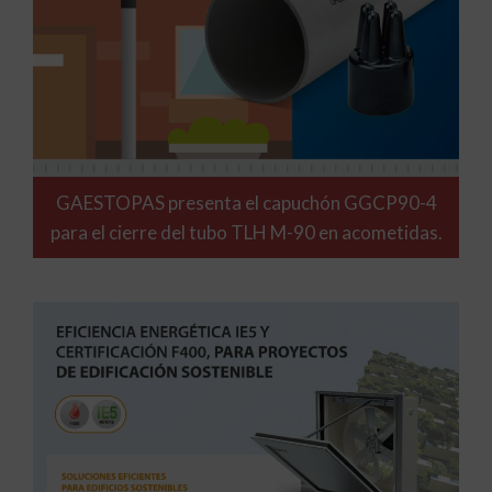
GAESTOPAS presenta el capuchón GGCP90-4
para el cierre del tubo TLH M-90 en acometidas.