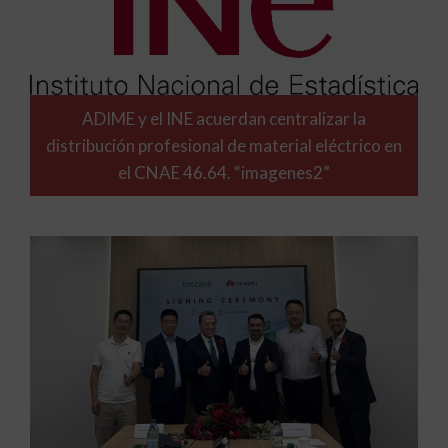
ADIME y el INE acuerdan centralizar la
distribución profesional de material eléctrico en
el CNAE 46.64. “imagenes2”