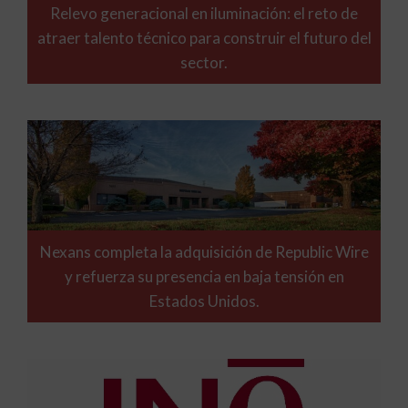
Relevo generacional en iluminación: el reto de
atraer talento técnico para construir el futuro del
sector.
Nexans completa la adquisición de Republic Wire
y refuerza su presencia en baja tensión en
Estados Unidos.