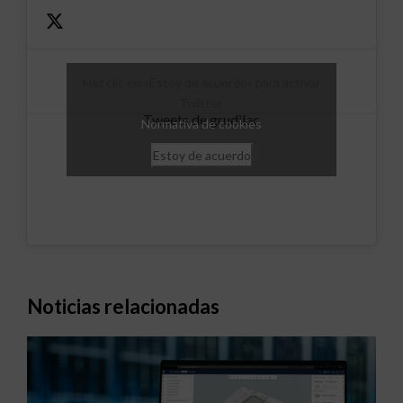
Haz clic en «Estoy de acuerdo» para activar
Twitter
Tweets de grudilec
Normativa de cookies
Estoy de acuerdo
Noticias relacionadas