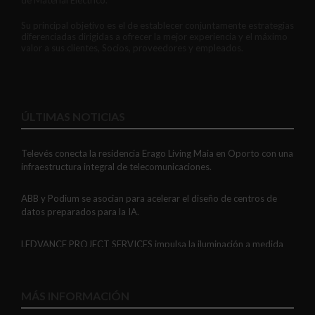
Su principal objetivo es el de establecer conjuntamente estrategias
diferenciadas dirigidas a ofrecer la mejor experiencia y el máximo
valor a sus clientes, Socios, proveedores y empleados.
ÚLTIMAS NOTICIAS
Televés conecta la residencia Erago Living Maia en Oporto con una
infraestructura integral de telecomunicaciones.
ABB y Podium se asocian para acelerar el diseño de centros de
datos preparados para la IA.
LEDVANCE PROJECT SERVICES impulsa la iluminación a medida
con soluciones LED personalizadas, eficaces y fiables.
GAESTOPAS presenta un Mini OTDR portátil con cuatro funciones
MÁS INFORMACIÓN
de medición de fibra óptica en un solo equipo.