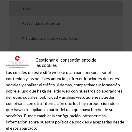
Inicio
Actualidad del sector
Artículos técnicos y reportajes
Fotovoltaica
Gestionar el consentimiento de
las cookies
Grudilec
Las cookies de este sitio web se usan para personalizar el
contenido y los posibles anuncios, ofrecer funciones de redes
Novedades de producto
sociales y analizar el tráfico. Además, compartimos información
sobre el uso que haga del sitio web con nuestros colaboradores
de redes sociales, publicidad y análisis web, quienes pueden
Tutoriales
combinarla con otra información que les haya proporcionado o
que hayan recopilado a partir del uso que haya hecho de sus
Vehículo eléctrico
servicios. Puede cambiar la configuración, obtener más
información sobre nuestra política de cookies y aceptarlas desde
el este apartado: