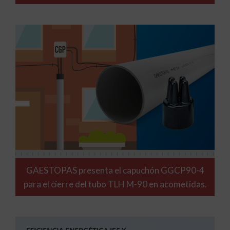
GAESTOPAS presenta el capuchón GGCP90-4
para el cierre del tubo TLH M-90 en acometidas.