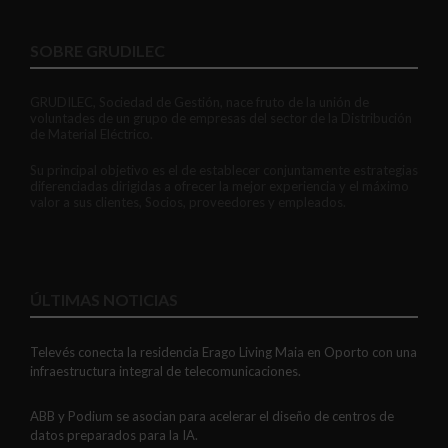
SOBRE GRUDILEC
GRUDILEC, Sociedad de Gestión, nace fruto de la unión de
voluntades de un grupo de empresas del sector de la Distribución
de Material Eléctrico.
Su principal objetivo es el de establecer conjuntamente estrategias
diferenciadas dirigidas a ofrecer la mejor experiencia y el máximo
valor a sus clientes, Socios, proveedores y empleados.
ÚLTIMAS NOTICIAS
Televés conecta la residencia Erago Living Maia en Oporto con una
infraestructura integral de telecomunicaciones.
ABB y Podium se asocian para acelerar el diseño de centros de
datos preparados para la IA.