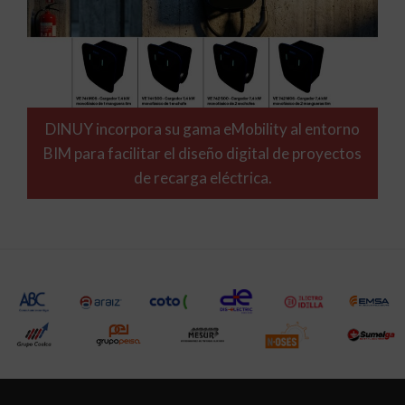
DINUY incorpora su gama eMobility al entorno
BIM para facilitar el diseño digital de proyectos
de recarga eléctrica.