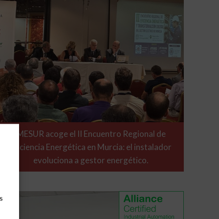
MESUR acoge el II Encuentro Regional de
Eficiencia Energética en Murcia: el instalador
evoluciona a gestor energético.
s