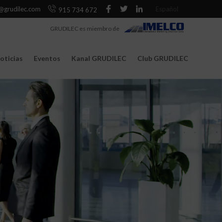
@grudilec.com
Español
915 734 672
GRUDILEC es miembro de
oticias
Eventos
Kanal GRUDILEC
Club GRUDILEC