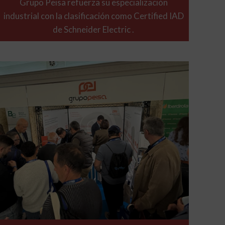
Grupo Peisa refuerza su especialización
industrial con la clasificación como Certified IAD
de Schneider Electric .