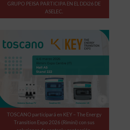
GRUPO PEISA PARTICIPA EN EL DDi26 DE
ASELEC.
TOSCANO participará en KEY – The Energy
Transition Expo 2026 (Rimini) con sus