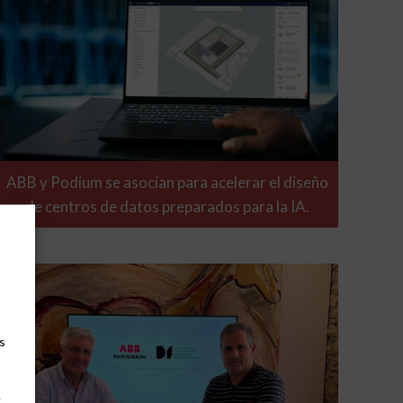
ABB y Podium se asocian para acelerar el diseño
de centros de datos preparados para la IA.
s
e