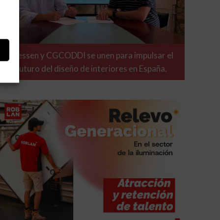
Niessen y CGCODDI se unen para impulsar el
futuro del diseño de interiores en España.