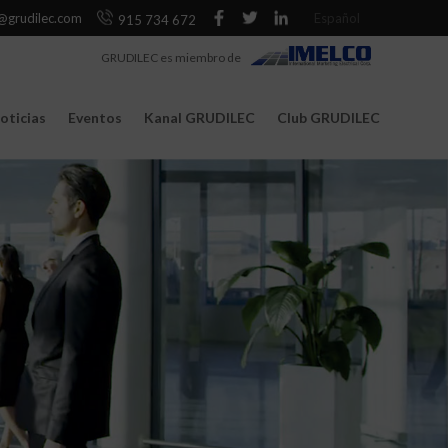
@grudilec.com
Español
915 734 672
GRUDILEC es miembro de
oticias
Eventos
Kanal GRUDILEC
Club GRUDILEC