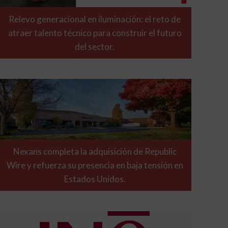
Relevo generacional en iluminación: el reto de
atraer talento técnico para construir el futuro
del sector.
Nexans completa la adquisición de Republic
Wire y refuerza su presencia en baja tensión en
Estados Unidos.