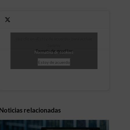
Haz clic en «Estoy de acuerdo» para activar
Twitter
Tweets de grudilec
Normativa de cookies
Estoy de acuerdo
Noticias relacionadas