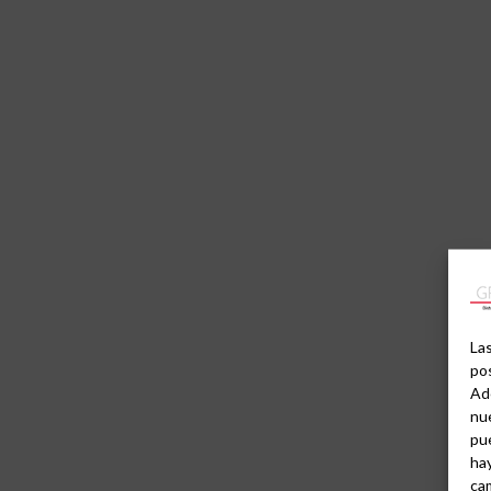
Las
pos
Ad
nue
pu
hay
cam