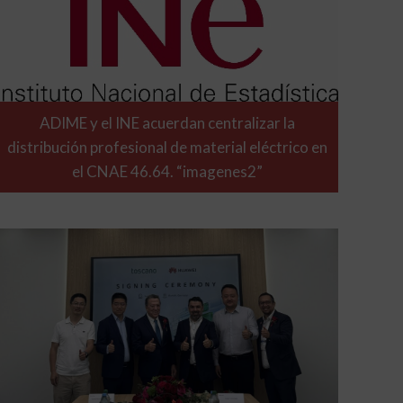
ADIME y el INE acuerdan centralizar la
distribución profesional de material eléctrico en
el CNAE 46.64. “imagenes2”