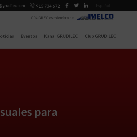
@grudilec.com
Español
915 734 672
GRUDILEC es miembro de
oticias
Eventos
Kanal GRUDILEC
Club GRUDILEC
suales para