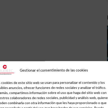
Gestionar el consentimiento de las cookies
 cookies de este sitio web se usan para personalizar el contenido y los
ibles anuncios, ofrecer funciones de redes sociales y analizar el tráfico.
emás, compartimos información sobre el uso que haga del sitio web con
stros colaboradores de redes sociales, publicidad y análisis web, quiene
eden combinarla con otra información que les haya proporcionado o que
an recopilado a partir del uso que haya hecho de sus servicios. Puede