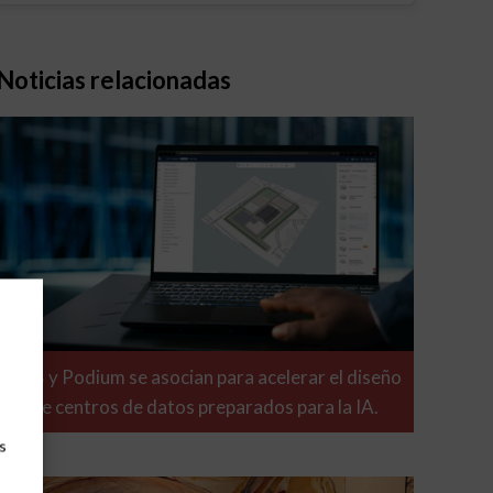
Noticias relacionadas
ABB y Podium se asocian para acelerar el diseño
de centros de datos preparados para la IA.
s