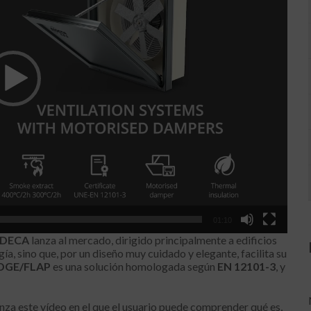
01:10
DECA
lanza al mercado, dirigido principalmente a edificios
a, sino que, por un diseño muy cuidado y elegante, facilita su
DGE/FLAP
es una solución homologada según
EN 12101-3
, y
nza este vídeo en el que el usuario puede comprender qué es,