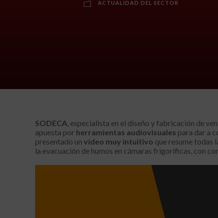
ACTUALIDAD DEL SECTOR
SODECA
, especialista en el diseño y fabricación de ve
apuesta por
herramientas audiovisuales
para dar a c
presentado un
vídeo muy intuitivo
que resume todas la
la evacuación de humos en cámaras frigoríficas, con c
R
e
p
r
o
d