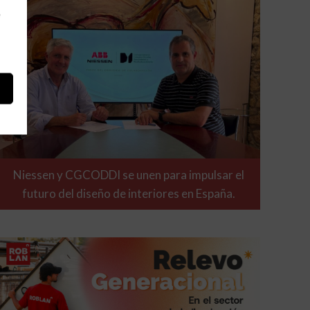
e
Niessen y CGCODDI se unen para impulsar el
futuro del diseño de interiores en España.