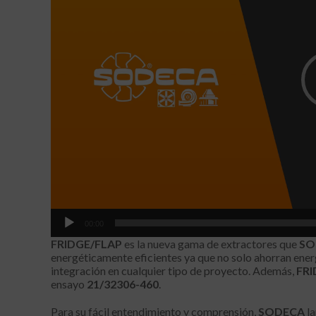
u
c
t
o
r
d
e
v
í
d
e
o
00:00
FRIDGE/FLAP
es la nueva gama de extractores que
SO
energéticamente eficientes ya que no solo ahorran energí
integración en cualquier tipo de proyecto. Además,
FRI
ensayo
21/32306-460
.
Para su fácil entendimiento y comprensión,
SODECA
la