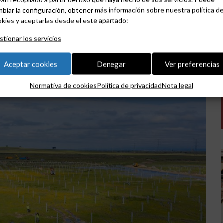
necesidades de consumo eléctrico de 250.000 hogares,
biar la configuración, obtener más información sobre nuestra política d
kies y aceptarlas desde el este apartado:
tionar los servicios
Aceptar cookies
Denegar
Ver preferencias
Normativa de cookies
Política de privacidad
Nota legal