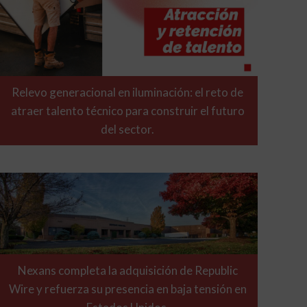
Relevo generacional en iluminación: el reto de
atraer talento técnico para construir el futuro
del sector.
Nexans completa la adquisición de Republic
Wire y refuerza su presencia en baja tensión en