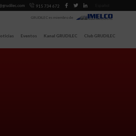
@grudilec.com
Español
915 734 672
GRUDILEC es miembro de
oticias
Eventos
Kanal GRUDILEC
Club GRUDILEC