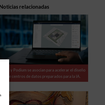
Noticias relacionadas
ABB y Podium se asocian para acelerar el diseño
de centros de datos preparados para la IA.
s