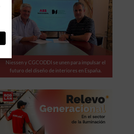
e
Niessen y CGCODDI se unen para impulsar el
futuro del diseño de interiores en España.