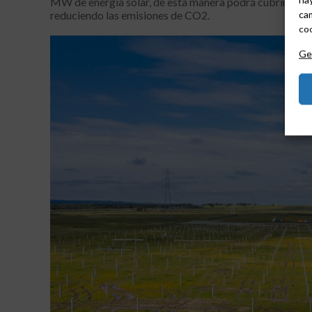
MW de energía solar, de esta manera podrá cubrir las 
cam
reduciendo las emisiones de CO2.
coo
Ges