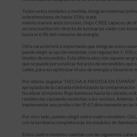
Todos estos módulos a medida, integran materias primas
sobretensiones de hasta 15Kv, trata
miento marino anticorrosión, chips CREE capaces de ofr
así una sustitución directa de luminarias viales con tec
hasta el 63% del consumo de energía.
Otra característica importante que integran estos nuevo
puede elegir la opción estándar, con regulación 1-10V,
niveles de encendido. Esta última elección supone un gra
que se puede personalizar horarios de encendidos que s
calles, para así optimizar el uso de energía y favorecer e
Por último, la gama “HECHA A MEDIDA EN ESPAÑA” cuent
apropiada de la calzada minimizando la contaminación
focalizar el máximo flujo luminoso hacia la calzada, evi
residencias causando molestias a los vecinos. Además, l
implementar una protección IP 67 directamente en las l
Por otro lado, puedes elegir entre cuatro modelo
con la luminaria completa más los módulos de iluminac
Estos cuatro modelos cuentan con las siguientes caract