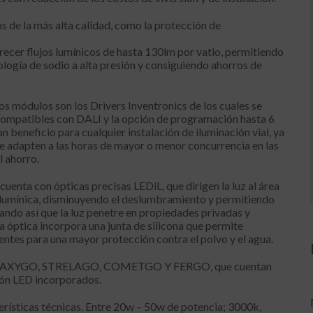
 de la más alta calidad, como la protección de
ecer flujos lumínicos de hasta 130lm por vatio, permitiendo
nología de sodio a alta presión y consiguiendo ahorros de
s módulos son los Drivers Inventronics de los cuales se
 compatibles con DALI y la opción de programación hasta 6
n beneficio para cualquier instalación de iluminación vial, ya
e adapten a las horas de mayor o menor concurrencia en las
l ahorro.
a con ópticas precisas LEDiL, que dirigen la luz al área
 lumínica, disminuyendo el deslumbramiento y permitiendo
tando así que la luz penetre en propiedades privadas y
a óptica incorpora una junta de silicona que permite
entes para una mayor protección contra el polvo y el agua.
s: GALAXYGO, STRELAGO, COMETGO Y FERGO, que cuentan
ión LED incorporados.
erísticas técnicas. Entre 20w – 50w de potencia; 3000k,