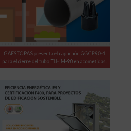
GAESTOPAS presenta el capuchón GGCP90-4
para el cierre del tubo TLH M-90 en acometidas.