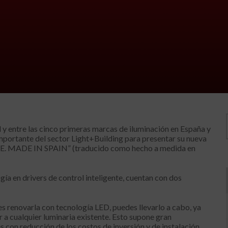
 entre las cinco primeras marcas de iluminación en España y
importante del sector Light+Building para presentar su nueva
. MADE IN SPAIN” (traducido como hecho a medida en
ogía en drivers de control inteligente, cuentan con dos
eres renovarla con tecnología LED, puedes llevarlo a cabo, ya
a cualquier luminaria existente. Esto supone gran
s con reducción de los costos de inversión y de instalación.