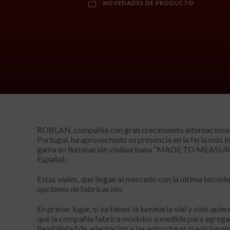
NOVEDADES DE PRODUCTO
ROBLAN, compañía con gran crecimiento internacional y
Portugal, ha aprovechado su presencia en la feria más 
gama en iluminación vial&urbana “MADE TO MEASURE
España).
Estas viales, que llegan al mercado con la última tecnol
opciones de fabricación:
En primer lugar, si ya tienes la luminaria vial y sólo qui
que la compañía fabrica módulos a medida para agregar 
flexibilidad de adaptación a las estructuras tradicionale