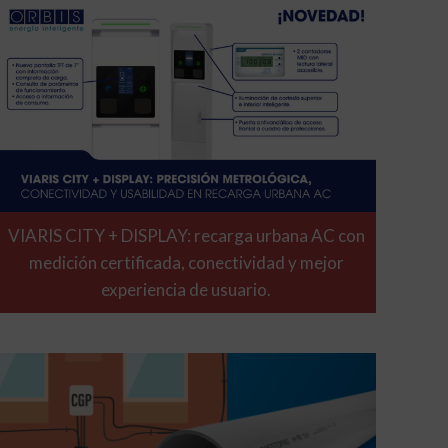
VIARIS CITY + DISPLAY: recarga urbana AC con
medición certificada, conectividad y mejor
experiencia de usuario.