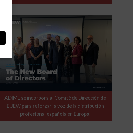
e
ADIME se incorpora al Comité de Dirección de
EUEW para reforzar la voz de la distribución
profesional española en Europa.