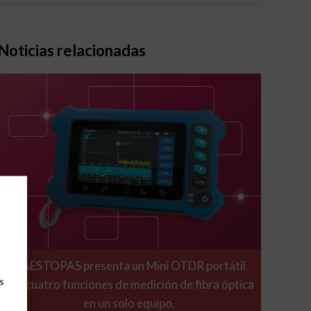
Noticias relacionadas
GAESTOPAS presenta un Mini OTDR portátil
s
con cuatro funciones de medición de fibra óptica
en un solo equipo.