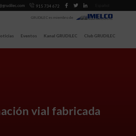
@grudilec.com
Español
915 734 672
GRUDILEC es miembro de
oticias
Eventos
Kanal GRUDILEC
Club GRUDILEC
ción vial fabricada