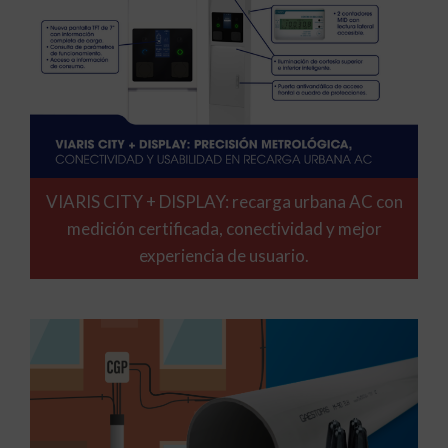
VIARIS CITY + DISPLAY: recarga urbana AC con
medición certificada, conectividad y mejor
experiencia de usuario.