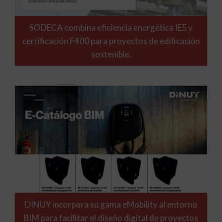
SODECA combina eficiencia energética IE5 y
certificación F400 para proyectos de edificación
sostenible.
DINUY incorpora su gama eMobility al entorno
BIM para facilitar el diseño digital de proyectos