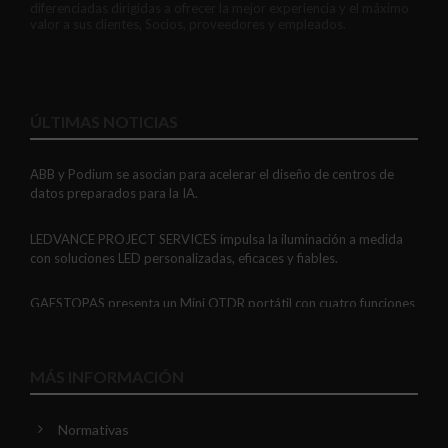
diferenciadas dirigidas a ofrecer la mejor experiencia y el máximo
valor a sus clientes, Socios, proveedores y empleados.
ÚLTIMAS NOTICIAS
ABB y Podium se asocian para acelerar el diseño de centros de
datos preparados para la IA.
LEDVANCE PROJECT SERVICES impulsa la iluminación a medida
con soluciones LED personalizadas, eficaces y fiables.
GAESTOPAS presenta un Mini OTDR portátil con cuatro funciones
de medición de fibra óptica en un solo equipo.
ADIME se incorpora al Comité de Dirección de EUEW para
MÁS INFORMACIÓN
reforzar la voz de la distribución profesional española en Europa.
Normativas
VIARIS CITY + DISPLAY: recarga urbana AC con medición