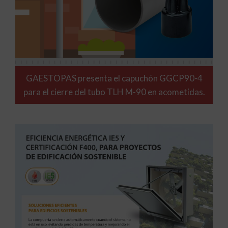
GAESTOPAS presenta el capuchón GGCP90-4
para el cierre del tubo TLH M-90 en acometidas.