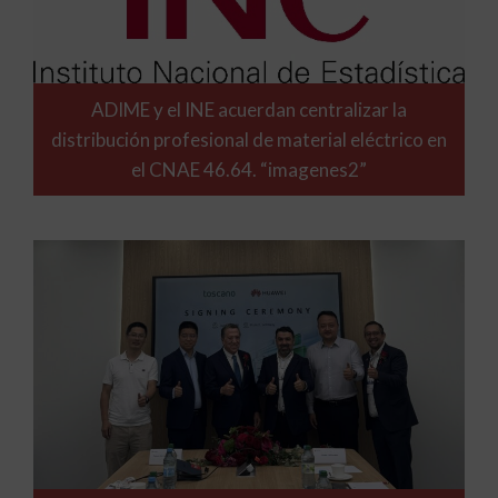
ADIME y el INE acuerdan centralizar la
distribución profesional de material eléctrico en
el CNAE 46.64. “imagenes2”