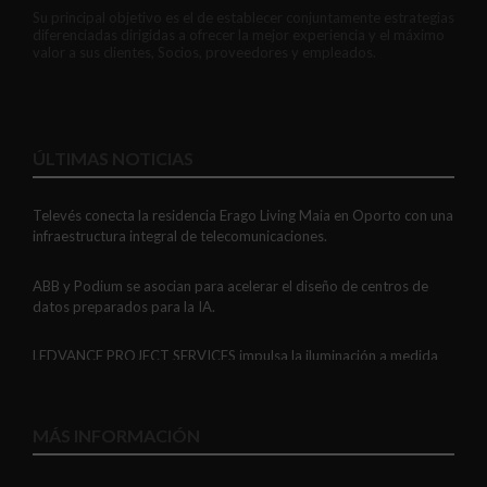
Su principal objetivo es el de establecer conjuntamente estrategias
diferenciadas dirigidas a ofrecer la mejor experiencia y el máximo
valor a sus clientes, Socios, proveedores y empleados.
ÚLTIMAS NOTICIAS
Televés conecta la residencia Erago Living Maia en Oporto con una
infraestructura integral de telecomunicaciones.
ABB y Podium se asocian para acelerar el diseño de centros de
datos preparados para la IA.
LEDVANCE PROJECT SERVICES impulsa la iluminación a medida
con soluciones LED personalizadas, eficaces y fiables.
GAESTOPAS presenta un Mini OTDR portátil con cuatro funciones
MÁS INFORMACIÓN
de medición de fibra óptica en un solo equipo.