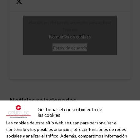
Haz clic en «Estoy de acuerdo» para activar
Twitter
Tweets de grudilec
Normativa de cookies
Estoy de acuerdo
Noticias relacionadas
Gestionar el consentimiento de
las cookies
Las cookies de este sitio web se usan para personalizar el
contenido y los posibles anuncios, ofrecer funciones de redes
sociales y analizar el tráfico. Además, compartimos información