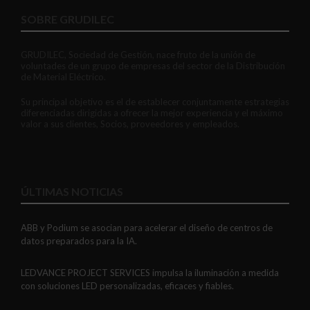
SOBRE GRUDILEC
GRUDILEC, Sociedad de Gestión, nace fruto de la unión de
voluntades de un grupo de empresas del sector de la Distribución
de Material Eléctrico.
Su principal objetivo es el de establecer conjuntamente estrategias
diferenciadas dirigidas a ofrecer la mejor experiencia y el máximo
valor a sus clientes, Socios, proveedores y empleados.
ÚLTIMAS NOTICIAS
ABB y Podium se asocian para acelerar el diseño de centros de
datos preparados para la IA.
LEDVANCE PROJECT SERVICES impulsa la iluminación a medida
con soluciones LED personalizadas, eficaces y fiables.