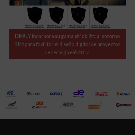
DINUY incorpora su gama eMobility al entorno
BIM para facilitar el diseño digital de proyectos
de recarga eléctrica.