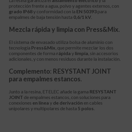
La resina garantiza el
aislamiento eléctrico
y la
protección frente a agua, polvo y agentes externos, con
grado IP68
y conformidad con la
EN 50393
para
empalmes de baja tensión hasta
0,6/1 kV
.
Mezcla rápida y limpia con Press&Mix.
El sistema de envasado utiliza bolsa de aluminio con
tecnología
Press&Mix
, que permite mezclar los dos
componentes de forma
rápida
y
limpia
, sin accesorios
adicionales, y con menos residuos durante la instalación.
Complemento: RESYSTANT JOINT
para empalmes estancos.
Junto a la resina, ETELEC añade la gama
RESYSTANT
JOINT
de empalmes estancos, con soluciones para
conexiones
en línea
y
de derivación
en cables
unipolares y multipolares de hasta
5 polos
.