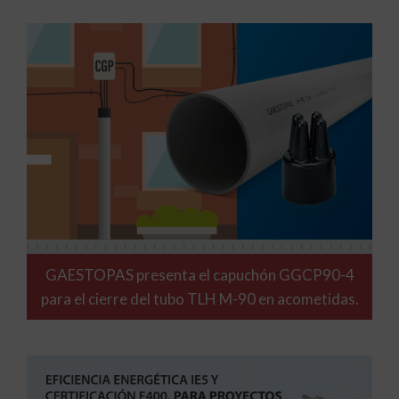
GAESTOPAS presenta el capuchón GGCP90-4
para el cierre del tubo TLH M-90 en acometidas.