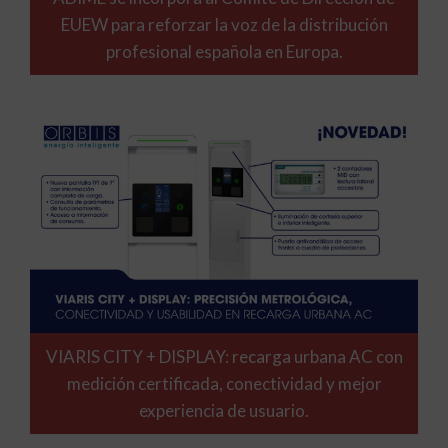
EUEW para reforzar la voz de la distribución
profesional española en Europa.
VIARIS CITY + DISPLAY: recarga urbana AC con
medición certificada, conectividad y mejor
experiencia de usuario.