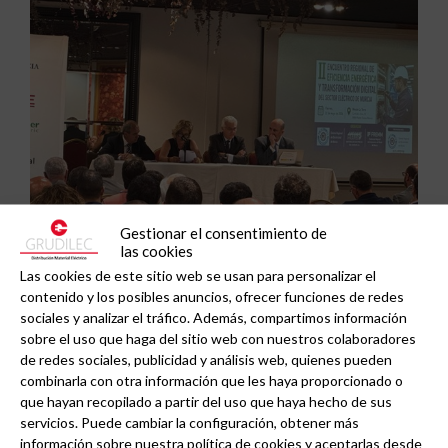
Gestionar el consentimiento de
las cookies
Las cookies de este sitio web se usan para personalizar el
contenido y los posibles anuncios, ofrecer funciones de redes
MESUR acoge el II Encuentro Regional de
sociales y analizar el tráfico. Además, compartimos información
Eficiencia Energética en Murcia: el instalador
sobre el uso que haga del sitio web con nuestros colaboradores
de redes sociales, publicidad y análisis web, quienes pueden
evoluciona a gestor energético.
combinarla con otra información que les haya proporcionado o
que hayan recopilado a partir del uso que haya hecho de sus
servicios. Puede cambiar la configuración, obtener más
información sobre nuestra política de cookies y aceptarlas desde