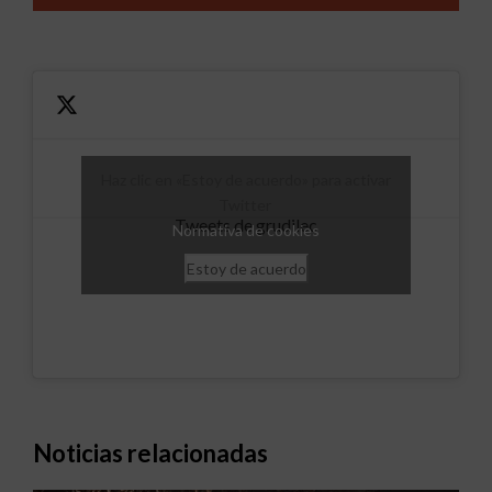
Haz clic en «Estoy de acuerdo» para activar
Twitter
Tweets de grudilec
Normativa de cookies
Estoy de acuerdo
Noticias relacionadas