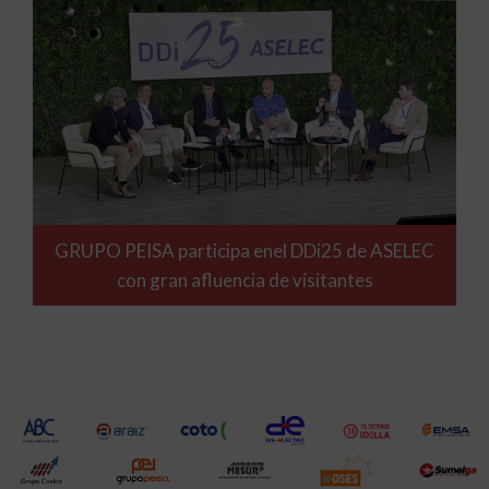
GRUPO PEISA participa enel DDi25 de ASELEC
con gran afluencia de visitantes