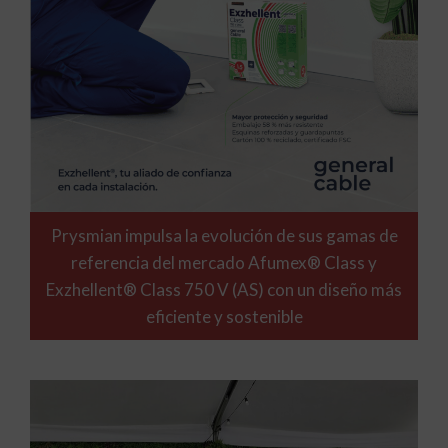
Prysmian impulsa la evolución de sus gamas de
referencia del mercado Afumex® Class y
Exzhellent® Class 750 V (AS) con un diseño más
eficiente y sostenible