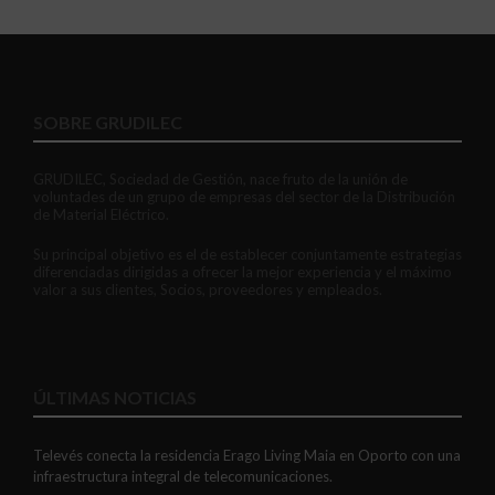
SOBRE GRUDILEC
GRUDILEC, Sociedad de Gestión, nace fruto de la unión de
voluntades de un grupo de empresas del sector de la Distribución
de Material Eléctrico.
Su principal objetivo es el de establecer conjuntamente estrategias
diferenciadas dirigidas a ofrecer la mejor experiencia y el máximo
valor a sus clientes, Socios, proveedores y empleados.
ÚLTIMAS NOTICIAS
Televés conecta la residencia Erago Living Maia en Oporto con una
infraestructura integral de telecomunicaciones.