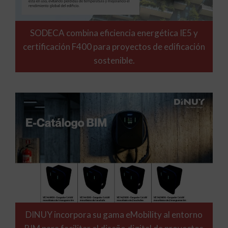
SODECA combina eficiencia energética IE5 y
certificación F400 para proyectos de edificación
sostenible.
DINUY incorpora su gama eMobility al entorno