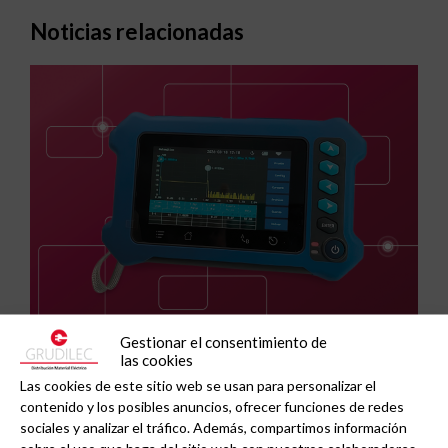
Noticias relacionadas
Gestionar el consentimiento de
GAESTOPAS presenta un Mini OTDR portátil con
las cookies
cuatro funciones de medición de fibra óptica en
Las cookies de este sitio web se usan para personalizar el
un solo equipo.
contenido y los posibles anuncios, ofrecer funciones de redes
sociales y analizar el tráfico. Además, compartimos información
sobre el uso que haga del sitio web con nuestros colaboradores