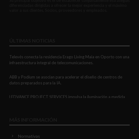
Su principal objetivo es el de establecer conjuntamente estrategias
diferenciadas dirigidas a ofrecer la mejor experiencia y el máximo
valor a sus clientes, Socios, proveedores y empleados.
ÚLTIMAS NOTICIAS
Televés conecta la residencia Erago Living Maia en Oporto con una
infraestructura integral de telecomunicaciones.
ABB y Podium se asocian para acelerar el diseño de centros de
datos preparados para la IA.
LEDVANCE PROJECT SERVICES impulsa la iluminación a medida
con soluciones LED personalizadas, eficaces y fiables.
GAESTOPAS presenta un Mini OTDR portátil con cuatro funciones
MÁS INFORMACIÓN
de medición de fibra óptica en un solo equipo.
Normativas
ADIME se incorpora al Comité de Dirección de EUEW para