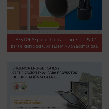
GAESTOPAS presenta el capuchón GGCP90-4
para el cierre del tubo TLH M-90 en acometidas.