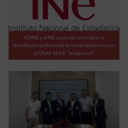
ADIME y el INE acuerdan centralizar la
distribución profesional de material eléctrico en
el CNAE 46.64. “imagenes2”