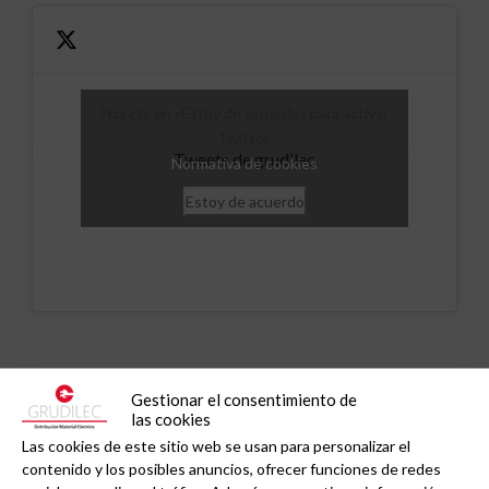
Haz clic en «Estoy de acuerdo» para activar
Twitter
Tweets de grudilec
Normativa de cookies
Estoy de acuerdo
Noticias relacionadas
Gestionar el consentimiento de
las cookies
Las cookies de este sitio web se usan para personalizar el
contenido y los posibles anuncios, ofrecer funciones de redes