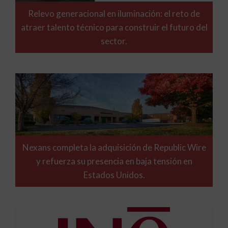
Relevo generacional en iluminación: el reto de
atraer talento técnico para construir el futuro del
sector.
Nexans completa la adquisición de Republic Wire
y refuerza su presencia en baja tensión en
Estados Unidos.