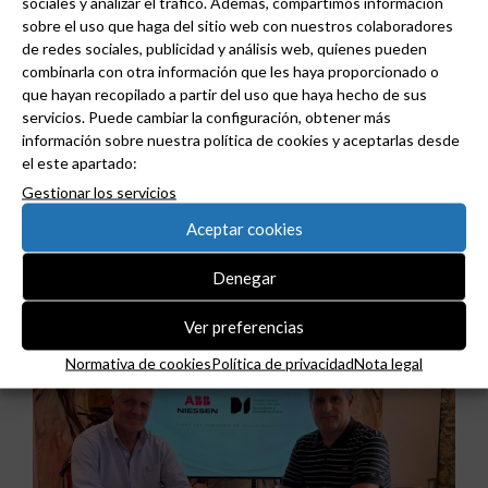
sociales y analizar el tráfico. Además, compartimos información
sobre el uso que haga del sitio web con nuestros colaboradores
de redes sociales, publicidad y análisis web, quienes pueden
combinarla con otra información que les haya proporcionado o
que hayan recopilado a partir del uso que haya hecho de sus
servicios. Puede cambiar la configuración, obtener más
información sobre nuestra política de cookies y aceptarlas desde
el este apartado:
Gestionar los servicios
ABB y Podium se asocian para acelerar el diseño
de centros de datos preparados para la IA.
Aceptar cookies
Denegar
Ver preferencias
Normativa de cookies
Política de privacidad
Nota legal