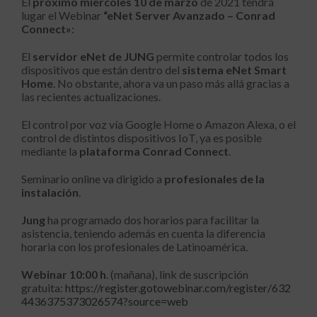
El
próximo miércoles 10 de marzo
de 2021 tendrá
lugar el Webinar
“eNet Server Avanzado – Conrad
Connect»
:
El
servidor eNet de JUNG
permite controlar todos los
dispositivos que están dentro del
sistema eNet Smart
Home
. No obstante, ahora va un paso más allá gracias a
las recientes actualizaciones.
El control por voz vía Google Home o Amazon Alexa, o el
control de distintos dispositivos IoT, ya es posible
mediante la
plataforma Conrad Connect
.
Seminario online va dirigido a
profesionales de la
instalación
.
Jung
ha programado dos horarios para facilitar la
asistencia, teniendo además en cuenta la diferencia
horaria con los profesionales de Latinoamérica.
Webinar 10:00 h
. (mañana), link de suscripción
gratuita:
https://register.gotowebinar.com/register/632
4436375373026574?source=web