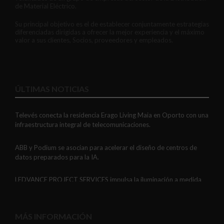
de Material Eléctrico.
Su principal objetivo es el de establecer conjuntamente estrategias
diferenciadas dirigidas a ofrecer la mejor experiencia y el máximo
valor a sus clientes, Socios, proveedores y empleados.
ÚLTIMAS NOTICIAS
Televés conecta la residencia Erago Living Maia en Oporto con una
infraestructura integral de telecomunicaciones.
ABB y Podium se asocian para acelerar el diseño de centros de
datos preparados para la IA.
LEDVANCE PROJECT SERVICES impulsa la iluminación a medida
con soluciones LED personalizadas, eficaces y fiables.
GAESTOPAS presenta un Mini OTDR portátil con cuatro funciones
MÁS INFORMACIÓN
de medición de fibra óptica en un solo equipo.