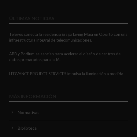
ÚLTIMAS NOTICIAS
Televés conecta la residencia Erago Living Maia en Oporto con una
infraestructura integral de telecomunicaciones.
ABB y Podium se asocian para acelerar el diseño de centros de
datos preparados para la IA.
LEDVANCE PROJECT SERVICES impulsa la iluminación a medida
con soluciones LED personalizadas, eficaces y fiables.
GAESTOPAS presenta un Mini OTDR portátil con cuatro funciones
MÁS INFORMACIÓN
de medición de fibra óptica en un solo equipo.
Normativas
ADIME se incorpora al Comité de Dirección de EUEW para
reforzar la voz de la distribución profesional española en Europa.
Biblioteca
VIARIS CITY + DISPLAY: recarga urbana AC con medición