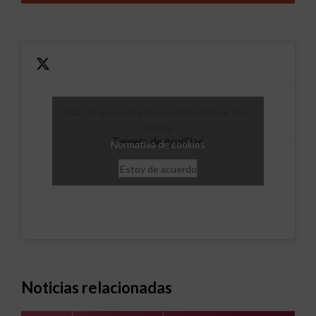
Haz clic en «Estoy de acuerdo» para activar
Twitter
Tweets de grudilec
Normativa de cookies
Estoy de acuerdo
Noticias relacionadas