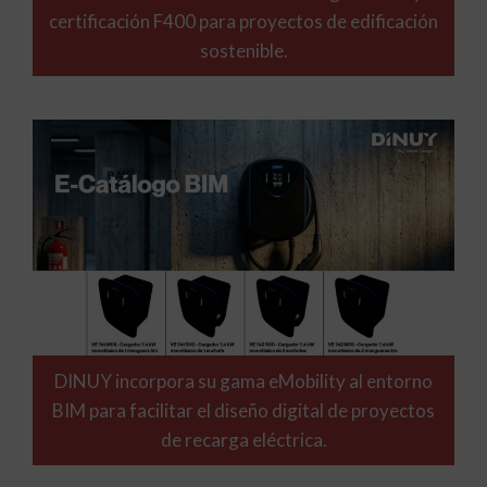
certificación F400 para proyectos de edificación
sostenible.
DINUY incorpora su gama eMobility al entorno
BIM para facilitar el diseño digital de proyectos
de recarga eléctrica.