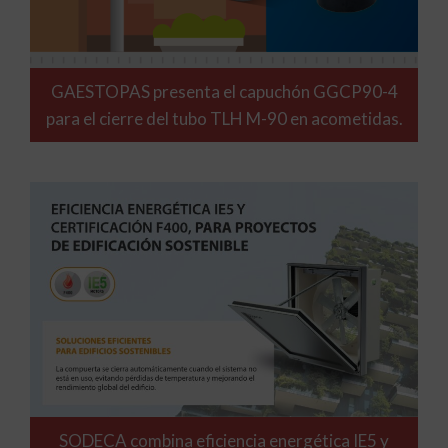
GAESTOPAS presenta el capuchón GGCP90-4
para el cierre del tubo TLH M-90 en acometidas.
SODECA combina eficiencia energética IE5 y