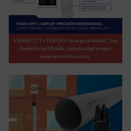
VIARIS CITY + DISPLAY: recarga urbana AC con
medición certificada, conectividad y mejor
experiencia de usuario.