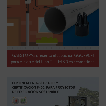
GAESTOPAS presenta el capuchón GGCP90-4
para el cierre del tubo TLH M-90 en acometidas.