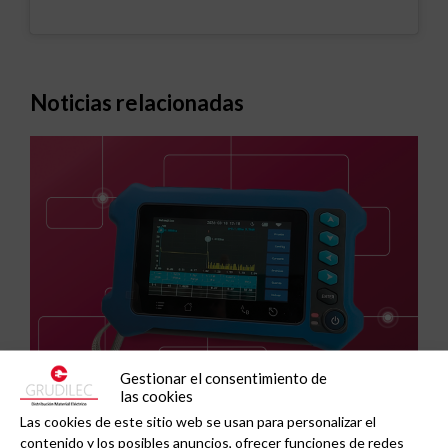
Noticias relacionadas
Gestionar el consentimiento de
las cookies
GAESTOPAS presenta un Mini OTDR portátil con
Las cookies de este sitio web se usan para personalizar el
contenido y los posibles anuncios, ofrecer funciones de redes
cuatro funciones de medición de fibra óptica en