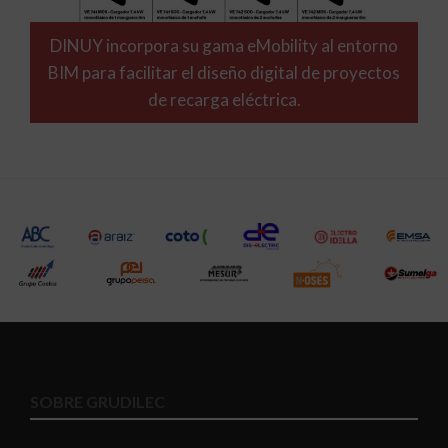
DINUY incorpora su gama eMobility al entorno
BIM para facilitar el diseño digital de proyectos
de recarga eléctrica.
SOBRE GRUDILEC