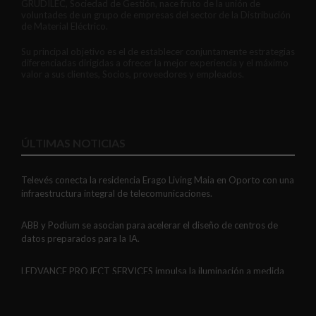
GRUDILEC, Sociedad de Gestión, nace fruto de la unión de
voluntades de un grupo de empresas del sector de la Distribución
de Material Eléctrico.
Su principal objetivo es el de establecer conjuntamente estrategias
diferenciadas dirigidas a ofrecer la mejor experiencia y el máximo
valor a sus clientes, Socios, proveedores y empleados.
ÚLTIMAS NOTICIAS
Televés conecta la residencia Erago Living Maia en Oporto con una
infraestructura integral de telecomunicaciones.
ABB y Podium se asocian para acelerar el diseño de centros de
datos preparados para la IA.
LEDVANCE PROJECT SERVICES impulsa la iluminación a medida
con soluciones LED personalizadas, eficaces y fiables.