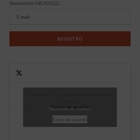
Newsletter GRUDILEC:
Haz clic en «Estoy de acuerdo» para activar
Twitter
Tweets de grudilec
Normativa de cookies
Estoy de acuerdo