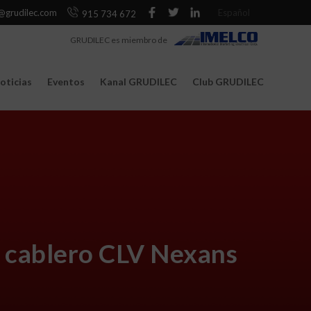
@grudilec.com
Español
915 734 672
GRUDILEC es miembro de
oticias
Eventos
Kanal GRUDILEC
Club GRUDILEC
e cablero CLV Nexans