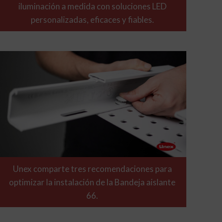
iluminación a medida con soluciones LED
personalizadas, eficaces y fiables.
Unex comparte tres recomendaciones para
optimizar la instalación de la Bandeja aislante
66.