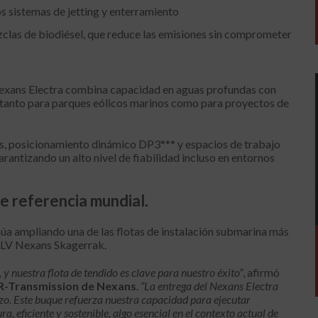
s sistemas de jetting y enterramiento
clas de biodiésel, que reduce las emisiones sin comprometer
Nexans Electra combina capacidad en aguas profundas con
l tanto para parques eólicos marinos como para proyectos de
s, posicionamiento dinámico DP3*** y espacios de trabajo
arantizando un alto nivel de fiabilidad incluso en entornos
de referencia mundial
.
úa ampliando una de las flotas de instalación submarina más
 CLV Nexans Skagerrak.
 y nuestra flota de tendido es clave para nuestro éxito”
, afirmó
R-
Transmission
de
Nexans
.
“La entrega del
Nexans
Electra
azo. Este buque refuerza nuestra capacidad para ejecutar
eficiente y sostenible, algo esencial en el contexto actual de