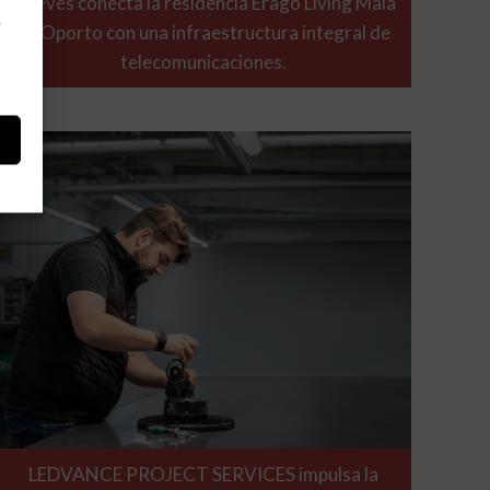
Televés conecta la residencia Erago Living Maia
e
en Oporto con una infraestructura integral de
telecomunicaciones.
LEDVANCE PROJECT SERVICES impulsa la