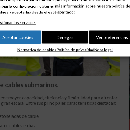
biar la configuración, obtener más información sobre nuestra política d
kies y aceptarlas desde el este apartado:
tionar los servicios
Aceptar cookies
Denegar
Ver preferencias
Normativa de cookies
Política de privacidad
Nota legal
de cables submarinos
.
ece mayor capacidad, eficiencia y flexibilidad para afrontar
gran escala. Entre sus principales características destacan:
0 toneladas de cable
atro cables en haz