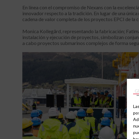
En línea con el compromiso de Nexans con la excelenci
innovador respecto a la tradición. En lugar de una única
cadena de valor completa de los proyectos EPCI de la 
Monica Kollegård, representando la fabricación; Fatima 
instalación y ejecución de proyectos, simbolizan conju
a cabo proyectos submarinos complejos de forma segura,
Las
pos
Ad
nue
pu
hay