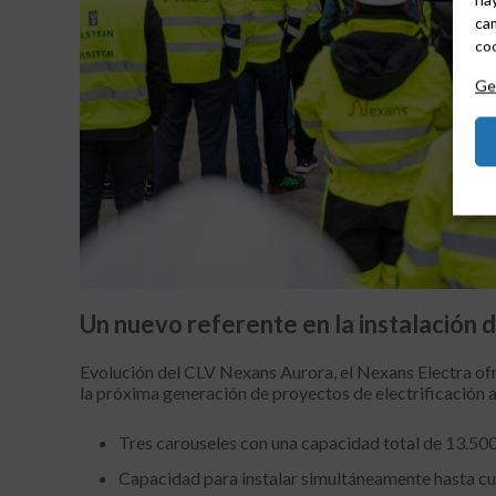
cam
coo
Ges
Un nuevo referente en la instalación 
Evolución del CLV Nexans Aurora, el Nexans Electra ofr
la próxima generación de proyectos de electrificación a 
Tres carouseles con una capacidad total de 13.50
Capacidad para instalar simultáneamente hasta cu