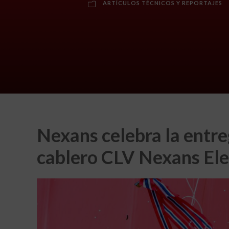
ARTÍCULOS TÉCNICOS Y REPORTAJES
Nexans
celebra la entre
cablero CLV
Nexans
Ele