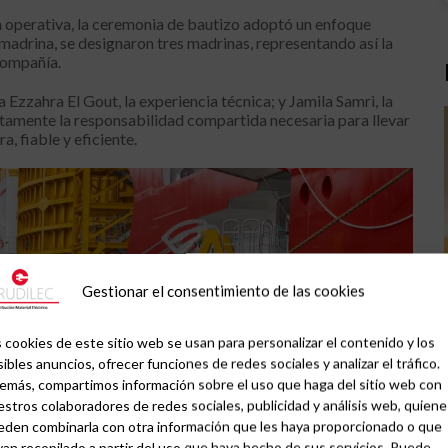
a operativa, la ceremonia de bautizo adoptó un enfoque
 madrina, se designaron tres madrinas, representando así la
compañía.
Ezzahra El Gout, la experiencia técnica; y Jamila Samri, la
ntamente la responsabilidad compartida necesaria para llevar
 fiable y eficiente.
Gestionar el consentimiento de las cookies
 cookies de este sitio web se usan para personalizar el contenido y los
ibles anuncios, ofrecer funciones de redes sociales y analizar el tráfico.
emás, compartimos información sobre el uso que haga del sitio web con
stros colaboradores de redes sociales, publicidad y análisis web, quiene
eden combinarla con otra información que les haya proporcionado o que
an recopilado a partir del uso que haya hecho de sus servicios. Puede