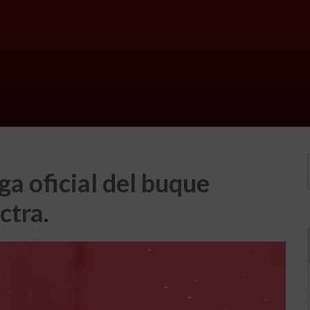
ga oficial del buque
ctra
.