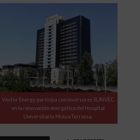
Vector Energy participa con inversores SUNVEC
en la renovación energética del Hospital
Universitario MútuaTerrassa.