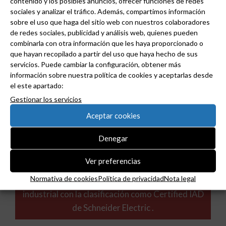
contenido y los posibles anuncios, ofrecer funciones de redes
sociales y analizar el tráfico. Además, compartimos información
sobre el uso que haga del sitio web con nuestros colaboradores
de redes sociales, publicidad y análisis web, quienes pueden
combinarla con otra información que les haya proporcionado o
que hayan recopilado a partir del uso que haya hecho de sus
servicios. Puede cambiar la configuración, obtener más
información sobre nuestra política de cookies y aceptarlas desde
el este apartado:
Gestionar los servicios
Aceptar cookies
Denegar
Ver preferencias
Normativa de cookies
Política de privacidad
Nota legal
Grupo Peisa refuerza su especialización
industrial con la clasificación como Certified IAD
de Schneider Electric .