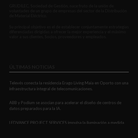
GRUDILEC, Sociedad de Gestión, nace fruto de la unión de
voluntades de un grupo de empresas del sector de la Distribución
de Material Eléctrico.
Su principal objetivo es el de establecer conjuntamente estrategias
diferenciadas dirigidas a ofrecer la mejor experiencia y el máximo
valor a sus clientes, Socios, proveedores y empleados.
ÚLTIMAS NOTICIAS
Televés conecta la residencia Erago Living Maia en Oporto con una
infraestructura integral de telecomunicaciones.
ABB y Podium se asocian para acelerar el diseño de centros de
datos preparados para la IA.
LEDVANCE PROJECT SERVICES impulsa la iluminación a medida
con soluciones LED personalizadas, eficaces y fiables.