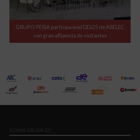
GRUPO PEISA participa enel DDi25 de ASELEC
con gran afluencia de visitantes
SOBRE GRUDILEC