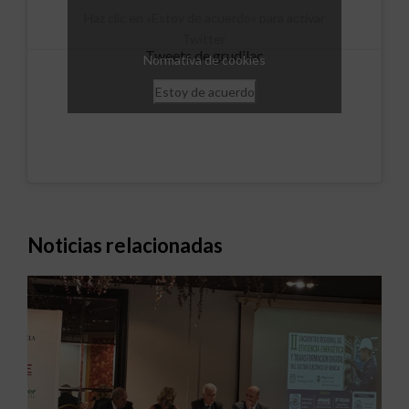
Haz clic en «Estoy de acuerdo» para activar
Twitter
Tweets de grudilec
Normativa de cookies
Estoy de acuerdo
Noticias relacionadas