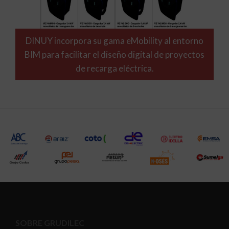
DINUY incorpora su gama eMobility al entorno
BIM para facilitar el diseño digital de proyectos
de recarga eléctrica.
SOBRE GRUDILEC