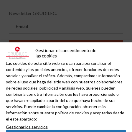
Newsletter GRUDILEC:
Gestionar el consentimiento de
las cookies
Las cookies de este sitio web se usan para personalizar el
contenido y los posibles anuncios, ofrecer funciones de redes
sociales y analizar el tráfico. Además, compartimos información
sobre el uso que haga del sitio web con nuestros colaboradores
de redes sociales, publicidad y análisis web, quienes pueden
combinarla con otra información que les haya proporcionado o
Haz clic en «Estoy de acuerdo» para activar
que hayan recopilado a partir del uso que haya hecho de sus
Twitter
servicios. Puede cambiar la configuración, obtener más
Tweets de grudilec
información sobre nuestra política de cookies y aceptarlas desde
Normativa de cookies
el este apartado:
Estoy de acuerdo
Gestionar los servicios