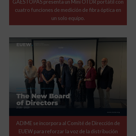
GAESTOPAS presenta un Mini OTDR portátil con
cuatro funciones de medición de fibra óptica en
un solo equipo.
ADIME se incorpora al Comité de Dirección de
EUEW para reforzar la voz de la distribución