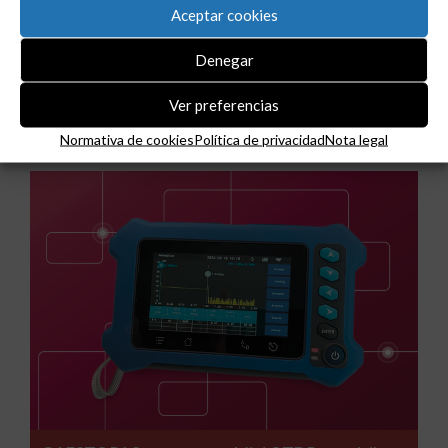
Aceptar cookies
Denegar
Ver preferencias
Noticias relacionadas
Normativa de cookies
Política de privacidad
Nota legal