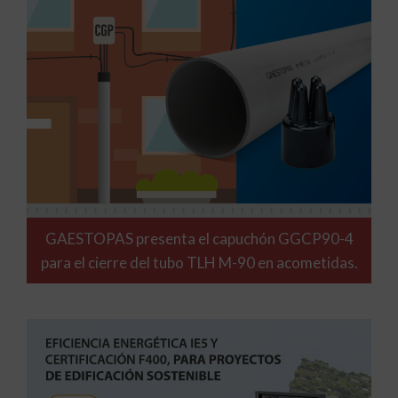
GAESTOPAS presenta el capuchón GGCP90-4
para el cierre del tubo TLH M-90 en acometidas.