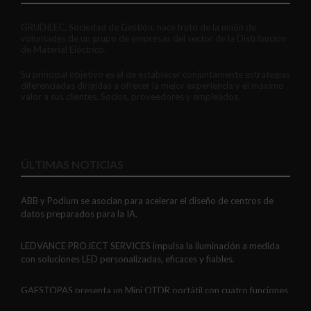
GRUDILEC, Sociedad de Gestión, nace fruto de la unión de
voluntades de un grupo de empresas del sector de la Distribución
de Material Eléctrico.
Su principal objetivo es el de establecer conjuntamente estrategias
diferenciadas dirigidas a ofrecer la mejor experiencia y el máximo
valor a sus clientes, Socios, proveedores y empleados.
ÚLTIMAS NOTICIAS
ABB y Podium se asocian para acelerar el diseño de centros de
datos preparados para la IA.
LEDVANCE PROJECT SERVICES impulsa la iluminación a medida
con soluciones LED personalizadas, eficaces y fiables.
GAESTOPAS presenta un Mini OTDR portátil con cuatro funciones
de medición de fibra óptica en un solo equipo.