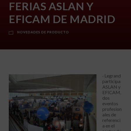
FERIAS ASLAN Y
EFICAM DE MADRID
NOVEDADES DE PRODUCTO
· Legrand
participa
ASLAN y
EFICAM,
dos
eventos
profesion
ales de
referenci
a en el