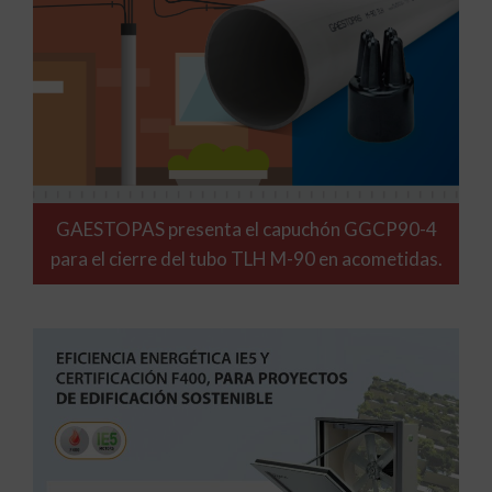
GAESTOPAS presenta el capuchón GGCP90-4
para el cierre del tubo TLH M-90 en acometidas.