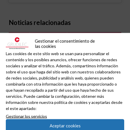
Noticias relacionadas
Gestionar el consentimiento de
las cookies
Las cookies de este sitio web se usan para personalizar el
contenido y los posibles anuncios, ofrecer funciones de redes
sociales y analizar el tráfico. Además, compartimos información
sobre el uso que haga del sitio web con nuestros colaboradores
de redes sociales, publicidad y análisis web, quienes pueden
combinarla con otra información que les haya proporcionado o
que hayan recopilado a partir del uso que haya hecho de sus
servicios. Puede cambiar la configuración, obtener más
información sobre nuestra política de cookies y aceptarlas desde
el este apartado:
GAESTOPAS presenta un Mini OTDR portátil con
Gestionar los servicios
cuatro funciones de medición de fibra óptica en
Aceptar cookies
un solo equipo.