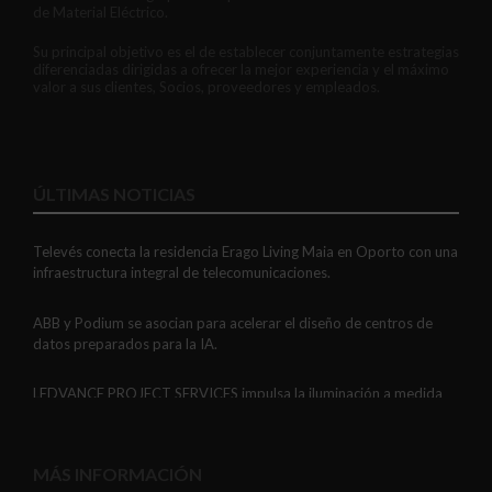
de Material Eléctrico.
Su principal objetivo es el de establecer conjuntamente estrategias
diferenciadas dirigidas a ofrecer la mejor experiencia y el máximo
valor a sus clientes, Socios, proveedores y empleados.
ÚLTIMAS NOTICIAS
Televés conecta la residencia Erago Living Maia en Oporto con una
infraestructura integral de telecomunicaciones.
ABB y Podium se asocian para acelerar el diseño de centros de
datos preparados para la IA.
LEDVANCE PROJECT SERVICES impulsa la iluminación a medida
con soluciones LED personalizadas, eficaces y fiables.
GAESTOPAS presenta un Mini OTDR portátil con cuatro funciones
MÁS INFORMACIÓN
de medición de fibra óptica en un solo equipo.