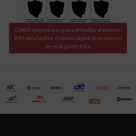
DINUY incorpora su gama eMobility al entorno
BIM para facilitar el diseño digital de proyectos
de recarga eléctrica.