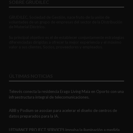
SOBRE GRUDILEC
GRUDILEC, Sociedad de Gestión, nace fruto de la unión de
voluntades de un grupo de empresas del sector de la Distribución
de Material Eléctrico.
Su principal objetivo es el de establecer conjuntamente estrategias
diferenciadas dirigidas a ofrecer la mejor experiencia y el máximo
valor a sus clientes, Socios, proveedores y empleados.
ÚLTIMAS NOTICIAS
Televés conecta la residencia Erago Living Maia en Oporto con una
infraestructura integral de telecomunicaciones.
ABB y Podium se asocian para acelerar el diseño de centros de
datos preparados para la IA.
LEDVANCE PROJECT SERVICES impulsa la iluminación a medida