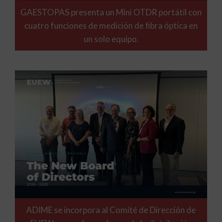
GAESTOPAS presenta un Mini OTDR portátil con
cuatro funciones de medición de fibra óptica en
un solo equipo.
ADIME se incorpora al Comité de Dirección de