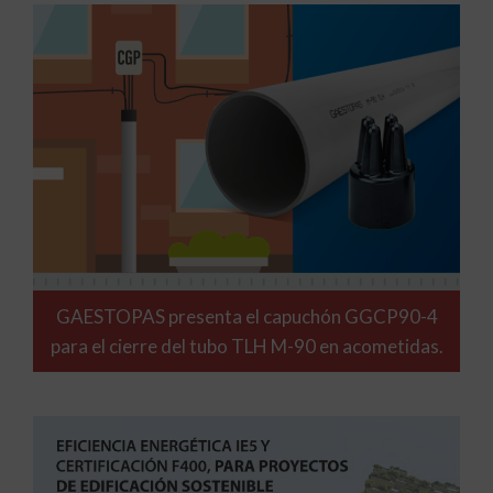
GAESTOPAS presenta el capuchón GGCP90-4
para el cierre del tubo TLH M-90 en acometidas.