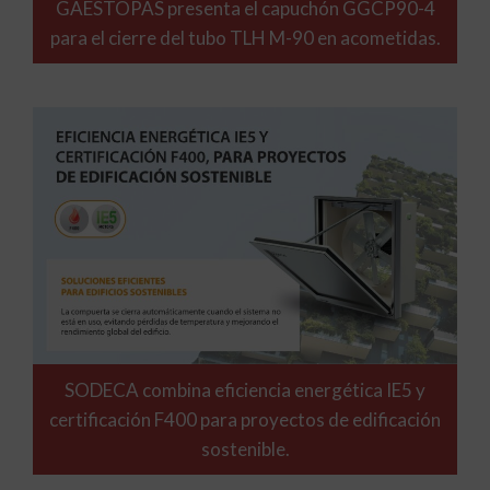
GAESTOPAS presenta el capuchón GGCP90-4
para el cierre del tubo TLH M-90 en acometidas.
SODECA combina eficiencia energética IE5 y
certificación F400 para proyectos de edificación
sostenible.