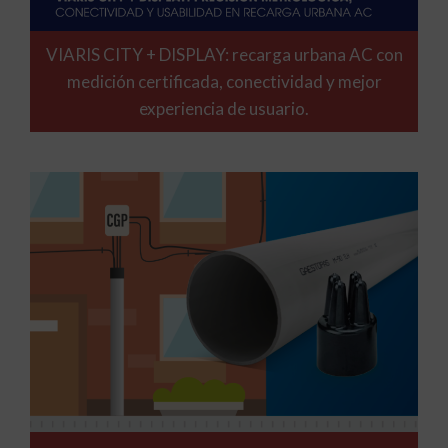
VIARIS CITY + DISPLAY: recarga urbana AC con
medición certificada, conectividad y mejor
experiencia de usuario.