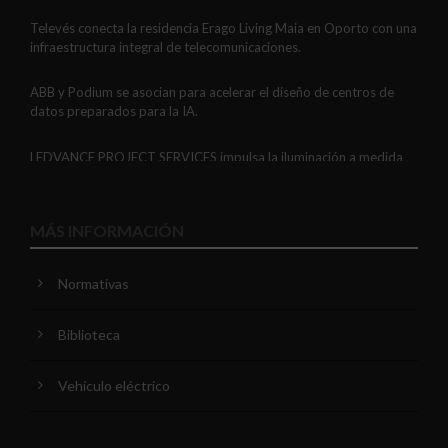
Televés conecta la residencia Erago Living Maia en Oporto con una
infraestructura integral de telecomunicaciones.
ABB y Podium se asocian para acelerar el diseño de centros de
datos preparados para la IA.
LEDVANCE PROJECT SERVICES impulsa la iluminación a medida
con soluciones LED personalizadas, eficaces y fiables.
GAESTOPAS presenta un Mini OTDR portátil con cuatro funciones
MÁS INFORMACIÓN
de medición de fibra óptica en un solo equipo.
Normativas
ADIME se incorpora al Comité de Dirección de EUEW para
reforzar la voz de la distribución profesional española en Europa.
Biblioteca
VIARIS CITY + DISPLAY: recarga urbana AC con medición
certificada, conectividad y mejor experiencia de usuario.
Vehículo eléctrico
Niessen y CGCODDI se unen para impulsar el futuro del diseño de
interiores en España.