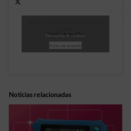
Haz clic en «Estoy de acuerdo» para activar
Twitter
Tweets de grudilec
Normativa de cookies
Estoy de acuerdo
Noticias relacionadas