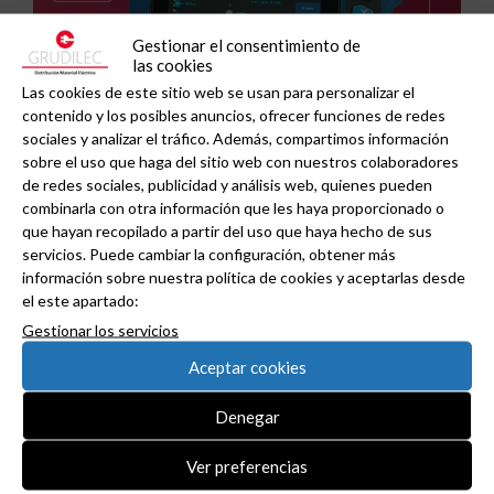
Gestionar el consentimiento de
las cookies
Las cookies de este sitio web se usan para personalizar el
contenido y los posibles anuncios, ofrecer funciones de redes
sociales y analizar el tráfico. Además, compartimos información
sobre el uso que haga del sitio web con nuestros colaboradores
de redes sociales, publicidad y análisis web, quienes pueden
combinarla con otra información que les haya proporcionado o
GAESTOPAS presenta un Mini OTDR portátil con
que hayan recopilado a partir del uso que haya hecho de sus
cuatro funciones de medición de fibra óptica en
servicios. Puede cambiar la configuración, obtener más
un solo equipo.
información sobre nuestra política de cookies y aceptarlas desde
el este apartado:
Gestionar los servicios
Aceptar cookies
Denegar
Ver preferencias