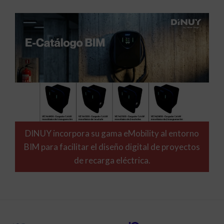
DINUY incorpora su gama eMobility al entorno
BIM para facilitar el diseño digital de proyectos
de recarga eléctrica.