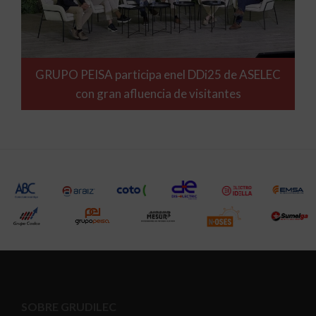
GRUPO PEISA participa enel DDi25 de ASELEC
con gran afluencia de visitantes
SOBRE GRUDILEC