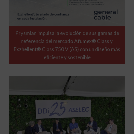
Prysmian impulsa la evolución de sus gamas de
referencia del mercado Afumex® Class y
Exzhellent® Class 750 V (AS) con un diseño más
eficiente y sostenible