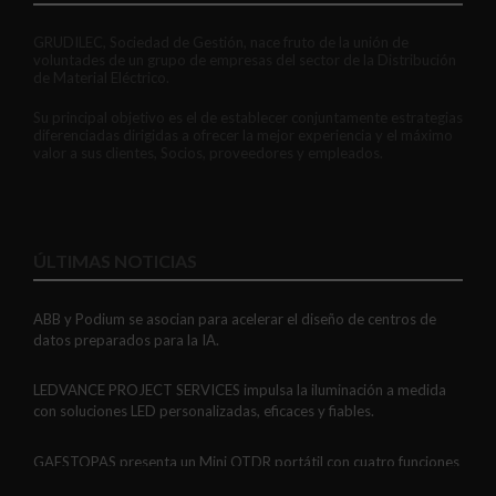
GRUDILEC, Sociedad de Gestión, nace fruto de la unión de
voluntades de un grupo de empresas del sector de la Distribución
de Material Eléctrico.
Su principal objetivo es el de establecer conjuntamente estrategias
diferenciadas dirigidas a ofrecer la mejor experiencia y el máximo
valor a sus clientes, Socios, proveedores y empleados.
ÚLTIMAS NOTICIAS
ABB y Podium se asocian para acelerar el diseño de centros de
datos preparados para la IA.
LEDVANCE PROJECT SERVICES impulsa la iluminación a medida
con soluciones LED personalizadas, eficaces y fiables.
GAESTOPAS presenta un Mini OTDR portátil con cuatro funciones
de medición de fibra óptica en un solo equipo.