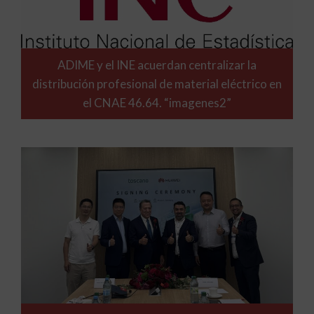
ADIME y el INE acuerdan centralizar la
distribución profesional de material eléctrico en
el CNAE 46.64. “imagenes2”