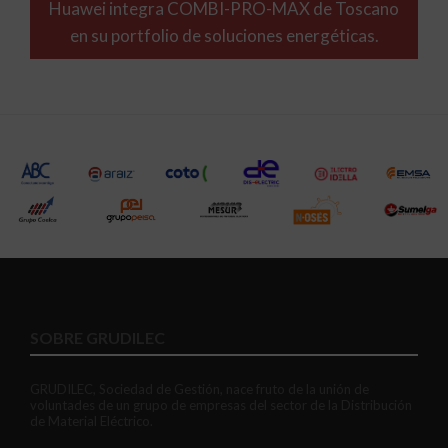
Huawei integra COMBI-PRO-MAX de Toscano
en su portfolio de soluciones energéticas.
SOBRE GRUDILEC
GRUDILEC, Sociedad de Gestión, nace fruto de la unión de
voluntades de un grupo de empresas del sector de la Distribución
de Material Eléctrico.