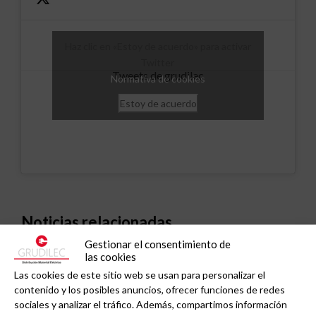
Haz clic en «Estoy de acuerdo» para activar
Twitter
Tweets de grudilec
Normativa de cookies
Estoy de acuerdo
Noticias relacionadas
Gestionar el consentimiento de
las cookies
Las cookies de este sitio web se usan para personalizar el
contenido y los posibles anuncios, ofrecer funciones de redes
sociales y analizar el tráfico. Además, compartimos información