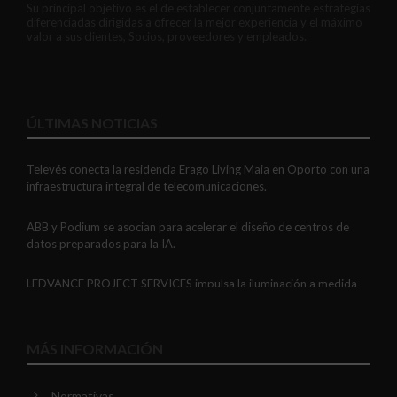
Su principal objetivo es el de establecer conjuntamente estrategias
diferenciadas dirigidas a ofrecer la mejor experiencia y el máximo
valor a sus clientes, Socios, proveedores y empleados.
ÚLTIMAS NOTICIAS
Televés conecta la residencia Erago Living Maia en Oporto con una
infraestructura integral de telecomunicaciones.
ABB y Podium se asocian para acelerar el diseño de centros de
datos preparados para la IA.
LEDVANCE PROJECT SERVICES impulsa la iluminación a medida
con soluciones LED personalizadas, eficaces y fiables.
GAESTOPAS presenta un Mini OTDR portátil con cuatro funciones
MÁS INFORMACIÓN
de medición de fibra óptica en un solo equipo.
Normativas