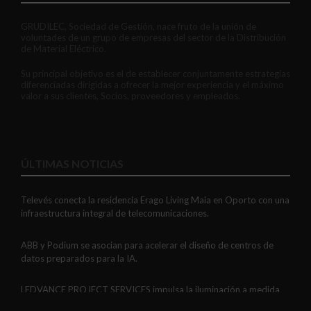
GRUDILEC, Sociedad de Gestión, nace fruto de la unión de
voluntades de un grupo de empresas del sector de la Distribución
de Material Eléctrico.
Su principal objetivo es el de establecer conjuntamente estrategias
diferenciadas dirigidas a ofrecer la mejor experiencia y el máximo
valor a sus clientes, Socios, proveedores y empleados.
ÚLTIMAS NOTICIAS
Televés conecta la residencia Erago Living Maia en Oporto con una
infraestructura integral de telecomunicaciones.
ABB y Podium se asocian para acelerar el diseño de centros de
datos preparados para la IA.
LEDVANCE PROJECT SERVICES impulsa la iluminación a medida
con soluciones LED personalizadas, eficaces y fiables.