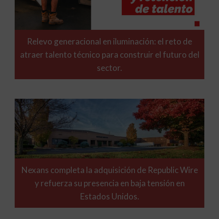
Relevo generacional en iluminación: el reto de
atraer talento técnico para construir el futuro del
sector.
Nexans completa la adquisición de Republic Wire
y refuerza su presencia en baja tensión en
Estados Unidos.