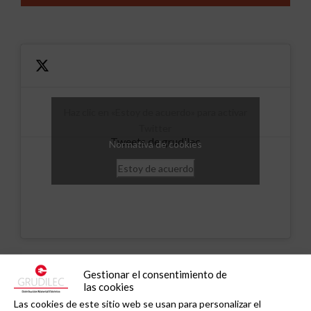
Haz clic en «Estoy de acuerdo» para activar
Twitter
Tweets de grudilec
Normativa de cookies
Estoy de acuerdo
Gestionar el consentimiento de
Noticias relacionadas
las cookies
Las cookies de este sitio web se usan para personalizar el