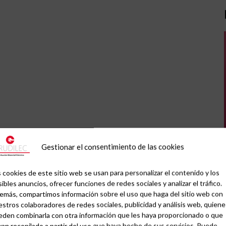
Gestionar el consentimiento de las cookies
 cookies de este sitio web se usan para personalizar el contenido y los
ibles anuncios, ofrecer funciones de redes sociales y analizar el tráfico.
emás, compartimos información sobre el uso que haga del sitio web con
stros colaboradores de redes sociales, publicidad y análisis web, quiene
eden combinarla con otra información que les haya proporcionado o que
an recopilado a partir del uso que haya hecho de sus servicios. Puede