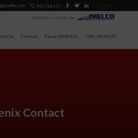
@grudilec.com
Español
915 734 672
GRUDILEC es miembro de
oticias
Eventos
Kanal GRUDILEC
Club GRUDILEC
oenix Contact