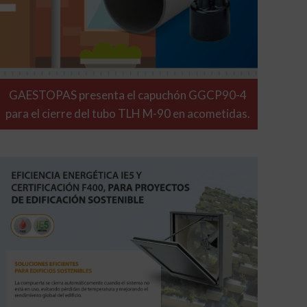
GAESTOPAS presenta el capuchón GGCP90-4
para el cierre del tubo TLH M-90 en acometidas.