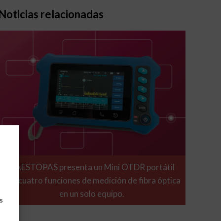
Noticias relacionadas
GAESTOPAS presenta un Mini OTDR portátil
con cuatro funciones de medición de fibra óptica
en un solo equipo.
s