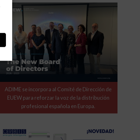
e
ADIME se incorpora al Comité de Dirección de
EUEW para reforzar la voz de la distribución
profesional española en Europa.