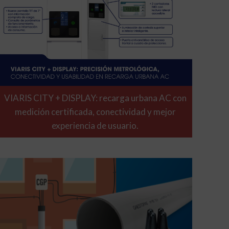
VIARIS CITY + DISPLAY: recarga urbana AC con
medición certificada, conectividad y mejor
experiencia de usuario.