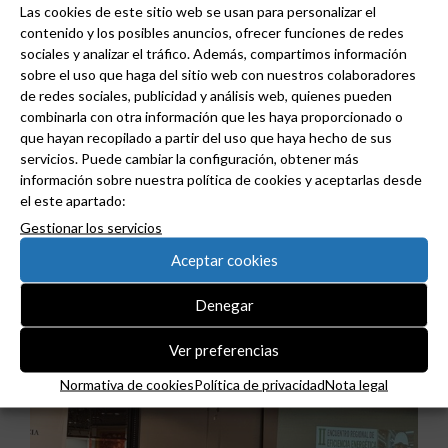
Las cookies de este sitio web se usan para personalizar el
contenido y los posibles anuncios, ofrecer funciones de redes
sociales y analizar el tráfico. Además, compartimos información
sobre el uso que haga del sitio web con nuestros colaboradores
Haz clic en «Estoy de acuerdo» para activar
de redes sociales, publicidad y análisis web, quienes pueden
Twitter
combinarla con otra información que les haya proporcionado o
Tweets de grudilec
Normativa de cookies
que hayan recopilado a partir del uso que haya hecho de sus
servicios. Puede cambiar la configuración, obtener más
Estoy de acuerdo
información sobre nuestra política de cookies y aceptarlas desde
el este apartado:
Gestionar los servicios
Aceptar cookies
Denegar
Noticias relacionadas
Ver preferencias
Normativa de cookies
Política de privacidad
Nota legal