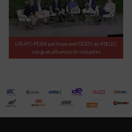
GRUPO PEISA participa enel DDi25 de ASELEC
con gran afluencia de visitantes