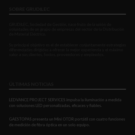
SOBRE GRUDILEC
GRUDILEC, Sociedad de Gestión, nace fruto de la unión de
voluntades de un grupo de empresas del sector de la Distribución
de Material Eléctrico.
Su principal objetivo es el de establecer conjuntamente estrategias
diferenciadas dirigidas a ofrecer la mejor experiencia y el máximo
valor a sus clientes, Socios, proveedores y empleados.
ÚLTIMAS NOTICIAS
LEDVANCE PROJECT SERVICES impulsa la iluminación a medida
con soluciones LED personalizadas, eficaces y fiables.
GAESTOPAS presenta un Mini OTDR portátil con cuatro funciones
de medición de fibra óptica en un solo equipo.