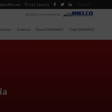
@grudilec.com
Español
915 734 672
GRUDILEC es miembro de
oticias
Eventos
Kanal GRUDILEC
Club GRUDILEC
ia