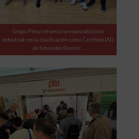
Grupo Peisa refuerza su especialización
industrial con la clasificación como Certified IAD
de Schneider Electric .