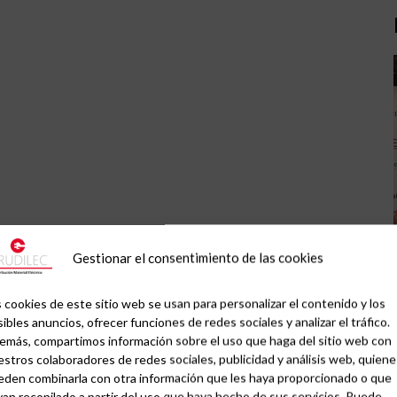
Gestionar el consentimiento de las cookies
 cookies de este sitio web se usan para personalizar el contenido y los
ibles anuncios, ofrecer funciones de redes sociales y analizar el tráfico.
emás, compartimos información sobre el uso que haga del sitio web con
stros colaboradores de redes sociales, publicidad y análisis web, quiene
eden combinarla con otra información que les haya proporcionado o que
an recopilado a partir del uso que haya hecho de sus servicios. Puede