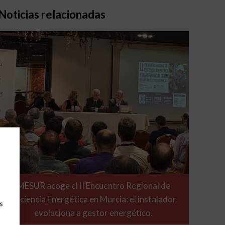
Noticias relacionadas
MESUR acoge el II Encuentro Regional de
Eficiencia Energética en Murcia: el instalador
s
evoluciona a gestor energético.