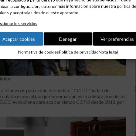
biar la configuración, obtener más información sobre nuestra política d
kies y aceptarlas desde el este apartado:
tionar los servicios
Aceptar cookies
Denegar
Ver preferencias
Normativa de cookies
Política de privacidad
Nota legal
iales
s acciones de patrocinio deportivo – COTO Ciudad de
n calado especial porque se enmarcan en la celebración de los
UELCO evoluciona para acabar siendo COTO desde 2018, por