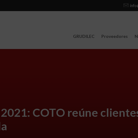
info
GRUDILEC
Proveedores
N
21: COTO reúne clientes 
da