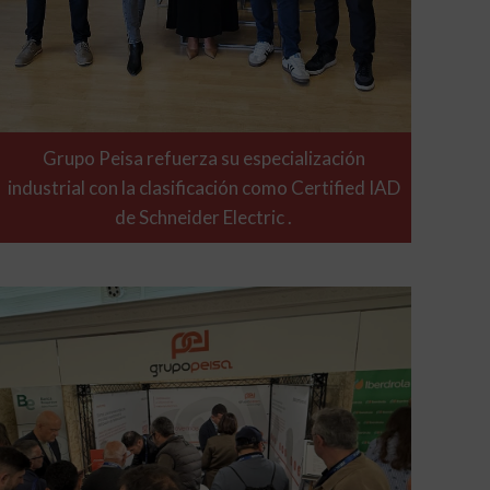
Grupo Peisa refuerza su especialización
industrial con la clasificación como Certified IAD
de Schneider Electric .