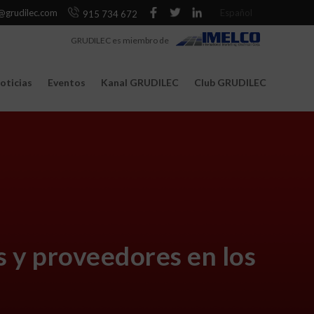
@grudilec.com
Español
915 734 672
GRUDILEC es miembro de
oticias
Eventos
Kanal GRUDILEC
Club GRUDILEC
y proveedores en los