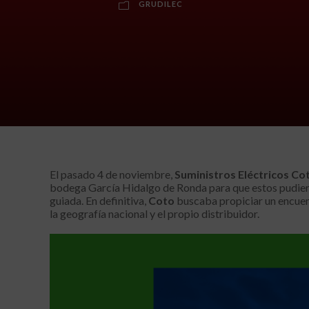
GRUDILEC
El pasado 4 de noviembre,
Suministros Eléctricos Co
bodega García Hidalgo de Ronda para que estos pudieran
guiada. En definitiva,
Coto
buscaba propiciar un encuent
la geografía nacional y el propio distribuidor.