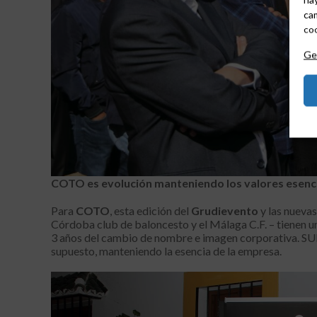
cam
coo
Ges
COTO es evolución manteniendo los valores esenc
Para
COTO
, esta edición del
Grudievento
y las nueva
Córdoba club de baloncesto y el Málaga C.F. – tienen u
3 años del cambio de nombre e imagen corporativa. S
supuesto, manteniendo la esencia de la empresa.