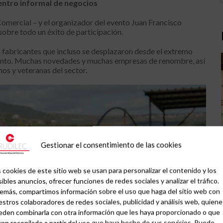
entro informal de negocios
omercial – y el organizador del evento Juan Francisco
bre todo un éxito de participación.
s fabricantes que incluso se desplazaron desde el extremo
miento. Muchas novedades y muchas empresas de renombre, así
s y veteranas del sector.
Gestionar el consentimiento de las cookies
 cookies de este sitio web se usan para personalizar el contenido y los
ibles anuncios, ofrecer funciones de redes sociales y analizar el tráfico.
emás, compartimos información sobre el uso que haga del sitio web con
stros colaboradores de redes sociales, publicidad y análisis web, quiene
eden combinarla con otra información que les haya proporcionado o que
an recopilado a partir del uso que haya hecho de sus servicios. Puede