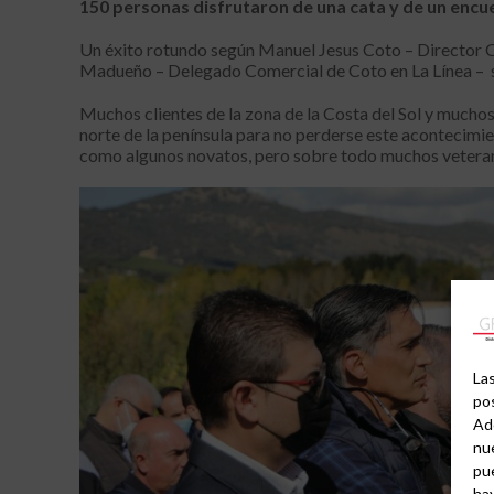
150 personas disfrutaron de una cata y de un encu
Un éxito rotundo según Manuel Jesus Coto – Director C
Madueño – Delegado Comercial de Coto en La Línea – so
Muchos clientes de la zona de la Costa del Sol y mucho
norte de la península para no perderse este aconteci
como algunos novatos, pero sobre todo muchos veterano
Las
pos
Ad
nue
pu
hay