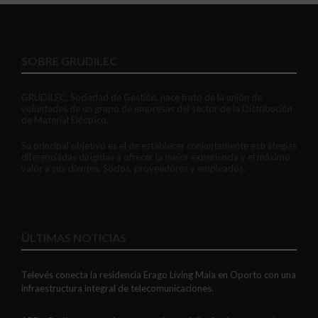
SOBRE GRUDILEC
GRUDILEC, Sociedad de Gestión, nace fruto de la unión de
voluntades de un grupo de empresas del sector de la Distribución
de Material Eléctrico.
Su principal objetivo es el de establecer conjuntamente estrategias
diferenciadas dirigidas a ofrecer la mejor experiencia y el máximo
valor a sus clientes, Socios, proveedores y empleados.
ÚLTIMAS NOTICIAS
Televés conecta la residencia Erago Living Maia en Oporto con una
infraestructura integral de telecomunicaciones.