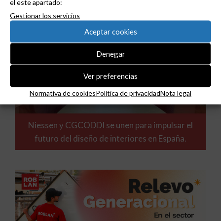
el este apartado:
Gestionar los servicios
Aceptar cookies
Denegar
Ver preferencias
Normativa de cookies
Política de privacidad
Nota legal
Niessen y CGCODDI se unen para impulsar el
futuro del diseño de interiores en España.