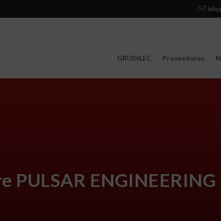
info
GRUDILEC
Proveedores
N
re PULSAR ENGINEERING