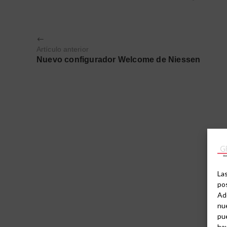
Artículo anterior
Nuevo configurador Welcome de Niessen
Las
pos
Ad
nue
pu
hay