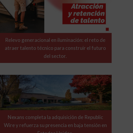
Relevo generacional en iluminación: el reto de
atraer talento técnico para construir el futuro
del sector.
Nexans completa la adquisición de Republic
Wire y refuerza su presencia en baja tensión en