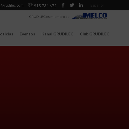
@grudilec.com
Español
915 734 672
GRUDILEC es miembro de
oticias
Eventos
Kanal GRUDILEC
Club GRUDILEC