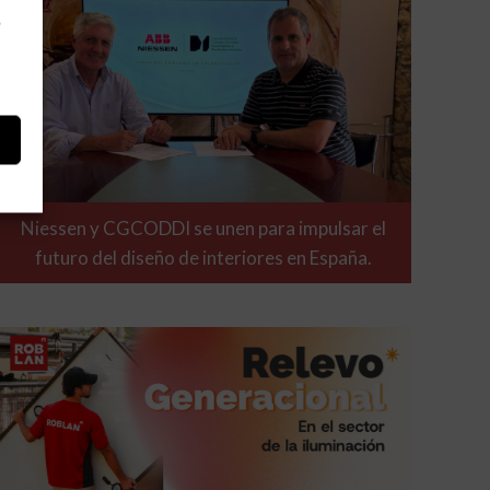
e
Niessen y CGCODDI se unen para impulsar el
futuro del diseño de interiores en España.