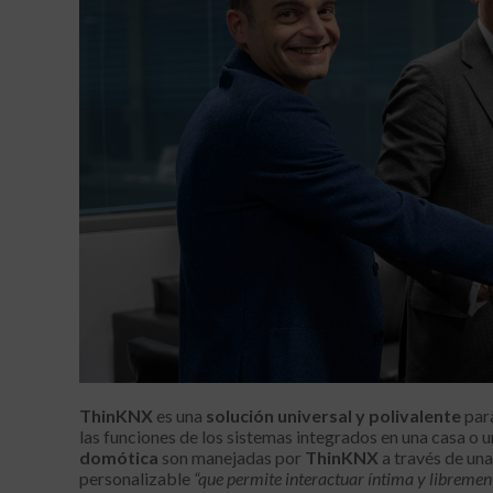
ThinKNX
es una
solución universal y polivalente
para
las funciones de los sistemas integrados en una casa o un
domótica
son manejadas por
ThinKNX
a través de un
personalizable
“que permite interactuar íntima y librement