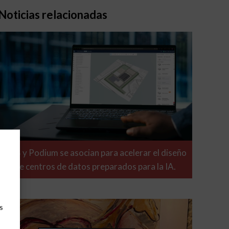
Noticias relacionadas
ABB y Podium se asocian para acelerar el diseño
de centros de datos preparados para la IA.
s