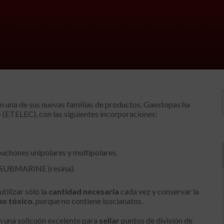
n una de sus nuevas familias de productos. Gaestopas ha
o
(ETELEC), con las siguientes incorporaciones:
puchones unipolares y multipolares.
 SUBMARINE (resina).
tilizar sólo la
cantidad necesaria
cada vez y conservar la
no tóxico
, porque no contiene isocianatos.
 una solicuón excelente para
sellar
puntos de división de