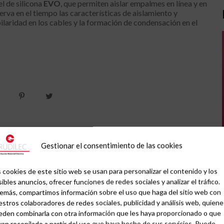
l de silicona
EVO
, que permiten aislar empalmes en línea y en
rva en el tiempo las características de aislamiento y
ilaridad en los cables y la formación de condensación en el
Gestionar el consentimiento de las cookies
Siguiente artículo
LEDVANCE cierra 2024 apostando por la
innovación sostenible
 cookies de este sitio web se usan para personalizar el contenido y los
ibles anuncios, ofrecer funciones de redes sociales y analizar el tráfico.
emás, compartimos información sobre el uso que haga del sitio web con
stros colaboradores de redes sociales, publicidad y análisis web, quiene
eden combinarla con otra información que les haya proporcionado o que
an recopilado a partir del uso que haya hecho de sus servicios. Puede