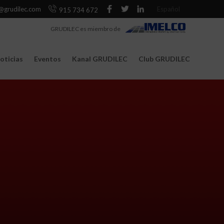
@grudilec.com
Español
915 734 672
GRUDILEC es miembro de
oticias
Eventos
Kanal GRUDILEC
Club GRUDILEC