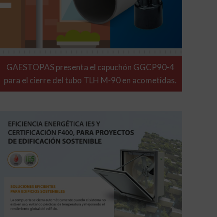
GAESTOPAS presenta el capuchón GGCP90-4
para el cierre del tubo TLH M-90 en acometidas.