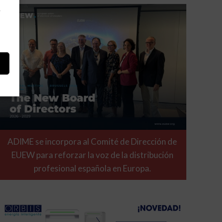
e
ADIME se incorpora al Comité de Dirección de
EUEW para reforzar la voz de la distribución
profesional española en Europa.