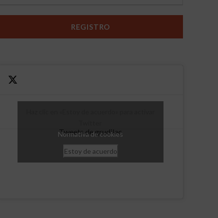
Haz clic en «Estoy de acuerdo» para activar
Twitter
Tweets de grudilec
Normativa de cookies
Estoy de acuerdo