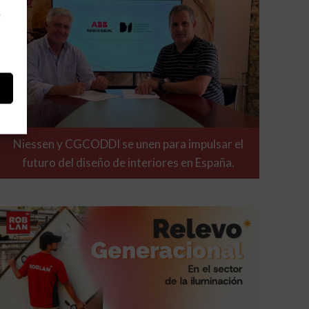
e
Niessen y CGCODDI se unen para impulsar el
futuro del diseño de interiores en España.