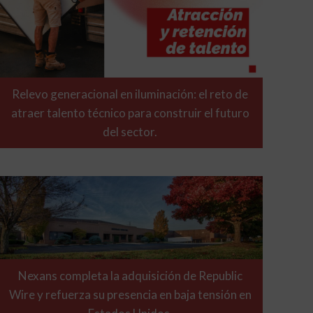
Relevo generacional en iluminación: el reto de
atraer talento técnico para construir el futuro
del sector.
Nexans completa la adquisición de Republic
Wire y refuerza su presencia en baja tensión en