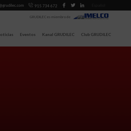
@grudilec.com
Español
915 734 672
GRUDILEC es miembro de
oticias
Eventos
Kanal GRUDILEC
Club GRUDILEC