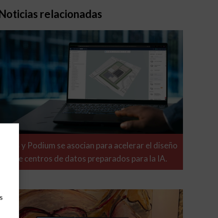
Noticias relacionadas
ABB y Podium se asocian para acelerar el diseño
de centros de datos preparados para la IA.
s