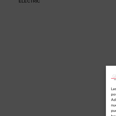
ELECTRIC
Las
pos
Ad
nue
pu
hay