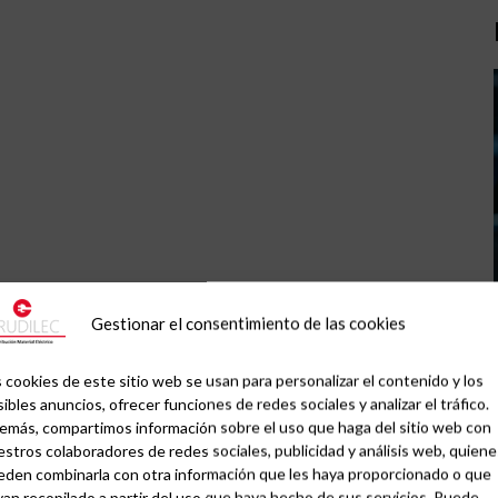
Gestionar el consentimiento de las cookies
 cookies de este sitio web se usan para personalizar el contenido y los
ibles anuncios, ofrecer funciones de redes sociales y analizar el tráfico.
emás, compartimos información sobre el uso que haga del sitio web con
stros colaboradores de redes sociales, publicidad y análisis web, quiene
eden combinarla con otra información que les haya proporcionado o que
an recopilado a partir del uso que haya hecho de sus servicios. Puede