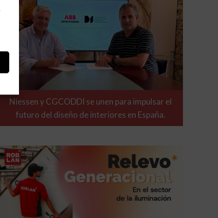
e
Niessen y CGCODDI se unen para impulsar el
futuro del diseño de interiores en España.