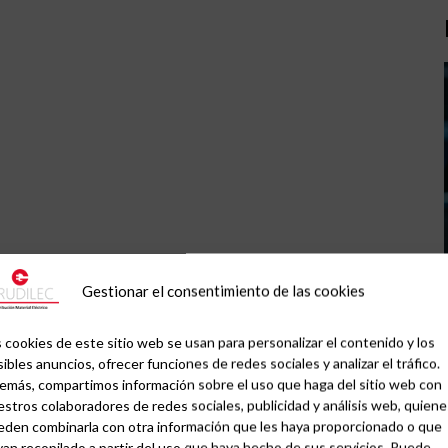
Gestionar el consentimiento de las cookies
 cookies de este sitio web se usan para personalizar el contenido y los
ibles anuncios, ofrecer funciones de redes sociales y analizar el tráfico.
emás, compartimos información sobre el uso que haga del sitio web con
stros colaboradores de redes sociales, publicidad y análisis web, quiene
eden combinarla con otra información que les haya proporcionado o que
an recopilado a partir del uso que haya hecho de sus servicios. Puede