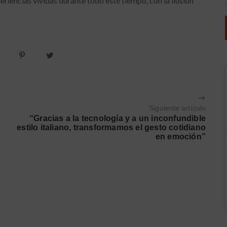
encias vividas durante todo este tiempo, con la ilusión
Siguiente artículo
“Gracias a la tecnología y a un inconfundible
estilo italiano, transformamos el gesto cotidiano
en emoción”