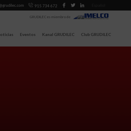
@grudilec.com
Español
915 734 672
GRUDILEC es miembro de
oticias
Eventos
Kanal GRUDILEC
Club GRUDILEC