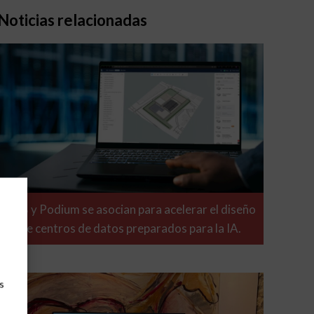
Noticias relacionadas
ABB y Podium se asocian para acelerar el diseño
de centros de datos preparados para la IA.
s