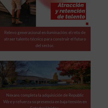
Relevo generacional en iluminación: el reto de
atraer talento técnico para construir el futuro
del sector.
Nexans completa la adquisición de Republic
Wire y refuerza su presencia en baja tensión en