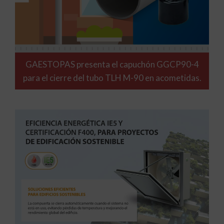
GAESTOPAS presenta el capuchón GGCP90-4
para el cierre del tubo TLH M-90 en acometidas.