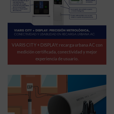
VIARIS CITY + DISPLAY: recarga urbana AC con
medición certificada, conectividad y mejor
experiencia de usuario.