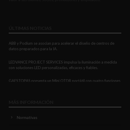
ÚLTIMAS NOTICIAS
ABB y Podium se asocian para acelerar el diseño de centros de
datos preparados para la IA.
LEDVANCE PROJECT SERVICES impulsa la iluminación a medida
con soluciones LED personalizadas, eficaces y fiables.
GAESTOPAS presenta un Mini OTDR portátil con cuatro funciones
de medición de fibra óptica en un solo equipo.
ADIME se incorpora al Comité de Dirección de EUEW para
MÁS INFORMACIÓN
reforzar la voz de la distribución profesional española en Europa.
Normativas
VIARIS CITY + DISPLAY: recarga urbana AC con medición
certificada, conectividad y mejor experiencia de usuario.