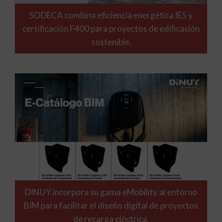
SODECA combina eficiencia energética IE5 y
certificación F400 para proyectos de edificación
sostenible.
DINUY incorpora su gama eMobility al entorno
BIM para facilitar el diseño digital de proyectos
de recarga eléctrica.