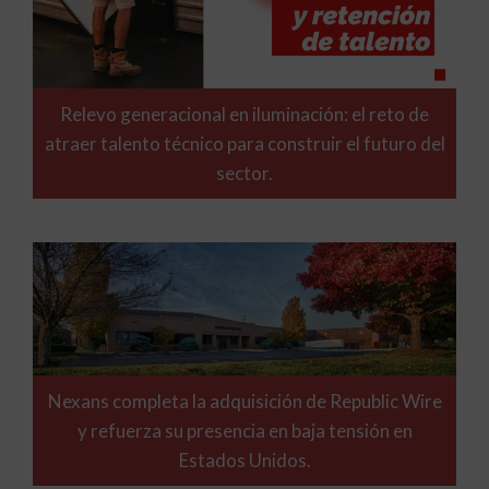
Relevo generacional en iluminación: el reto de
atraer talento técnico para construir el futuro del
sector.
Nexans completa la adquisición de Republic Wire
y refuerza su presencia en baja tensión en
Estados Unidos.