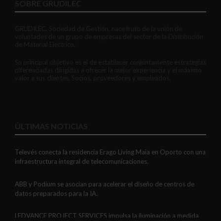
SOBRE GRUDILEC
GRUDILEC, Sociedad de Gestión, nace fruto de la unión de
voluntades de un grupo de empresas del sector de la Distribución
de Material Eléctrico.
Su principal objetivo es el de establecer conjuntamente estrategias
diferenciadas dirigidas a ofrecer la mejor experiencia y el máximo
valor a sus clientes, Socios, proveedores y empleados.
ÚLTIMAS NOTICIAS
Televés conecta la residencia Erago Living Maia en Oporto con una
infraestructura integral de telecomunicaciones.
ABB y Podium se asocian para acelerar el diseño de centros de
datos preparados para la IA.
LEDVANCE PROJECT SERVICES impulsa la iluminación a medida