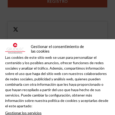
Gestionar el consentimiento de
Haz clic en «Estoy de acuerdo» para activar
las cookies
Twitter
Tweets de grudilec
Las cookies de este sitio web se usan para personalizar el
Normativa de cookies
contenido y los posibles anuncios, ofrecer funciones de redes
Estoy de acuerdo
sociales y analizar el tráfico. Además, compartimos información
sobre el uso que haga del sitio web con nuestros colaboradores
de redes sociales, publicidad y análisis web, quienes pueden
combinarla con otra información que les haya proporcionado o
que hayan recopilado a partir del uso que haya hecho de sus
servicios. Puede cambiar la configuración, obtener más
información sobre nuestra política de cookies y aceptarlas desde
el este apartado:
Noticias relacionadas
Gestionar los servicios